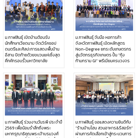
ม.กาฬสินธุ์ เปิดบ้านต้อนรับ
ม.กาฬสินธุ์ จับมือ หอการค้า
นักศึกษาเวียดนาม จัดเวิร์คชอป
จังหวัดกาฬสินธุ์ เปิดหลักสูตร
ดนตรีและศิลปะการแสดงพื้นบ้าน
Non-Degree ยกระดับเกษตรกร
อีสาน ปิดท้ายด้วยขบวนแห่เซิ้งสุด
สู่นวัตกรธุรกิจเกษตร ปั้น “กุ้ง
คึกคักรอบรั้วมหาวิทยาลัย
ก้ามกราม GI” พรีเมียมครบวงจร
ม.กาฬสินธุ์ ร่วมงานวันรพี ประจำปี
ม.กาฬสินธุ์ ขอแสดงความยินดีกับ
2569 เพื่อน้อมรำลึกถึงพระ
“ร้านบ้านโฮม สวนอาหาร&รีสอร์ท”
มหากรุณาธิคุณพระเจ้าบรมวงศ์
ผ่านการคัดเลือกเข้าสู่กระบวนการ