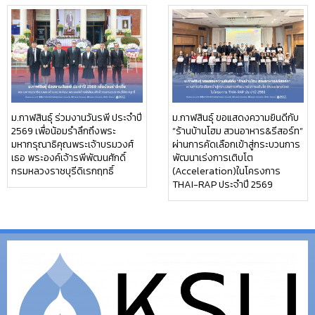
ม.กาฬสินธุ์ ร่วมงานวันรพี ประจำปี
ม.กาฬสินธุ์ ขอแสดงความยินดีกับ
2569 เพื่อน้อมรำลึกถึงพระ
“ร้านบ้านโฮม สวนอาหาร&รีสอร์ท”
มหากรุณาธิคุณพระเจ้าบรมวงศ์
ผ่านการคัดเลือกเข้าสู่กระบวนการ
เธอ พระองค์เจ้ารพีพัฒนศักดิ์
พัฒนาเร่งการเติบโต
กรมหลวงราชบุรีดิเรกฤทธิ์
(Acceleration)ในโครงการ
THAI-RAP ประจำปี 2569