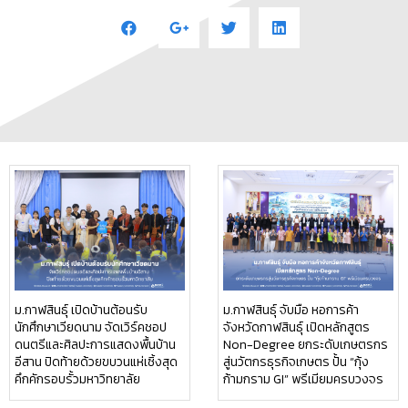
ม.กาฬสินธุ์ เปิดบ้านต้อนรับ
ม.กาฬสินธุ์ จับมือ หอการค้า
นักศึกษาเวียดนาม จัดเวิร์คชอป
จังหวัดกาฬสินธุ์ เปิดหลักสูตร
ดนตรีและศิลปะการแสดงพื้นบ้าน
Non-Degree ยกระดับเกษตรกร
อีสาน ปิดท้ายด้วยขบวนแห่เซิ้งสุด
สู่นวัตกรธุรกิจเกษตร ปั้น “กุ้ง
คึกคักรอบรั้วมหาวิทยาลัย
ก้ามกราม GI” พรีเมียมครบวงจร