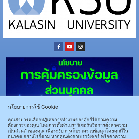
นโยบายการใช้ Cookie
(อ.นามน)13 หมู่ 14 ต.สงเปลือย อ.นามน จ.กาฬสินธุ์ 46230
โทรศัพท์ : 043-602-055 โทรสาร :
คุณสามารถเลือกปฏิเสธการทำงานของคุ้กกี้ได้ตามความ
043-602-044
ต้องการของคุณ โดยการตั้งค่าเบราว์เซอร์หรือการตั้งค่าความ
(อ.เมือง)62/1 ถ.เกษตรสมบูรณ์ ต.กาฬสินธุ์ อ.เมือง จ.กาฬสินธุ์ 46000
โทรศัพท์ 043-811128 08-
เป็นส่วนตัวของคุณ เพื่อระงับการเก็บรวมรวบข้อมูลโดยคุกกี้ใน
อนาคต อย่างไรก็ตาม หากคุณตั้งค่าเบราว์เซอร์ หรือค่าความ
64584360 โทรสาร 043-813070