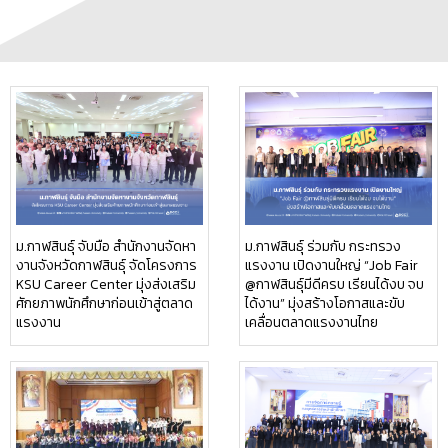
ม.กาฬสินธุ์ จับมือ สำนักงานจัดหา
ม.กาฬสินธุ์ ร่วมกับ กระทรวง
งานจังหวัดกาฬสินธุ์ จัดโครงการ
แรงงาน เปิดงานใหญ่ “Job Fair
KSU Career Center มุ่งส่งเสริม
@กาฬสินธุ์มีดีครบ เรียนได้งบ จบ
ศักยภาพนักศึกษาก่อนเข้าสู่ตลาด
ได้งาน” มุ่งสร้างโอกาสและขับ
แรงงาน
เคลื่อนตลาดแรงงานไทย