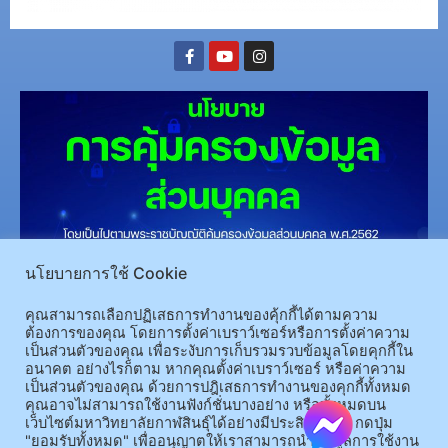
นโยบายการใช้ Cookie
(อ.นามน)13 หมู่ 14 ต.สงเปลือย อ.นามน จ.กาฬสินธุ์ 46230
โทรศัพท์ : 043-602-055 โทรสาร :
043-602-044
คุณสามารถเลือกปฏิเสธการทำงานของคุ้กกี้ได้ตามความ
(อ.เมือง)62/1 ถ.เกษตรสมบูรณ์ ต.กาฬสินธุ์ อ.เมือง จ.กาฬสินธุ์ 46000
โทรศัพท์ 043-811128 08-
ต้องการของคุณ โดยการตั้งค่าเบราว์เซอร์หรือการตั้งค่าความ
64584360 โทรสาร 043-813070
เป็นส่วนตัวของคุณ เพื่อระงับการเก็บรวมรวบข้อมูลโดยคุกกี้ใน
อนาคต อย่างไรก็ตาม หากคุณตั้งค่าเบราว์เซอร์ หรือค่าความ
เป็นส่วนตัวของคุณ ด้วยการปฎิเสธการทำงานของคุกกี้ทั้งหมด
© 2025 All rights Reserved.
คุณอาจไม่สามารถใช้งานฟังก์ชั่นบางอย่าง หรือทั้งหมดบน
เว็บไซต์มหาวิทยาลัยกาฬสินธุ์ได้อย่างมีประสิทธิภาพ กดปุ่ม
"ยอมรับทั้งหมด" เพื่ออนุญาตให้เราสามารถนำข้อมูลการใช้งาน