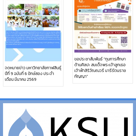
ขอประชาสัมพันธ์ “ทุนการศึกษา
ด้านศิลปะ สมเด็จพระเจ้าลูกเธอ
จดหมายข่าว มหาวิทยาลัยกาฬสินธุ์
เจ้าฟ้าสิริวัณณวรี นารีรัตนราช
ปีที่ 9 ฉบับที่ 6 ปักษ์สอง ประจำ
กัญญา”
เดือน มีนาคม 2569