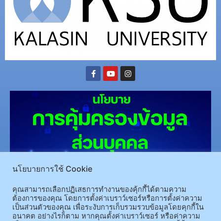
นโยบายการใช้ Cookie
(อ.นามน)13 หมู่ 14 ต.สงเปลือย อ.นามน จ.กาฬสินธุ์ 46230
โทรศัพท์ : 043-602-055 โทรสาร :
คุณสามารถเลือกปฏิเสธการทำงานของคุ้กกี้ได้ตามความ
043-602-044
ต้องการของคุณ โดยการตั้งค่าเบราว์เซอร์หรือการตั้งค่าความ
(อ.เมือง)62/1 ถ.เกษตรสมบูรณ์ ต.กาฬสินธุ์ อ.เมือง จ.กาฬสินธุ์ 46000
โทรศัพท์ 043-811128 08-
เป็นส่วนตัวของคุณ เพื่อระงับการเก็บรวมรวบข้อมูลโดยคุกกี้ใน
อนาคต อย่างไรก็ตาม หากคุณตั้งค่าเบราว์เซอร์ หรือค่าความ
64584360 โทรสาร 043-813070