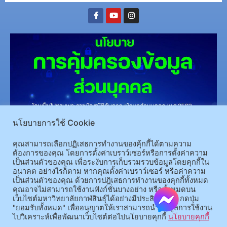
นโยบายการใช้ Cookie
(อ.นามน)13 หมู่ 14 ต.สงเปลือย อ.นามน จ.กาฬสินธุ์ 46230
โทรศัพท์ : 043-602-055 โทรสาร :
043-602-044
คุณสามารถเลือกปฏิเสธการทำงานของคุ้กกี้ได้ตามความ
(อ.เมือง)62/1 ถ.เกษตรสมบูรณ์ ต.กาฬสินธุ์ อ.เมือง จ.กาฬสินธุ์ 46000
โทรศัพท์ 043-811128 08-
ต้องการของคุณ โดยการตั้งค่าเบราว์เซอร์หรือการตั้งค่าความ
เป็นส่วนตัวของคุณ เพื่อระงับการเก็บรวมรวบข้อมูลโดยคุกกี้ใน
64584360 โทรสาร 043-813070
อนาคต อย่างไรก็ตาม หากคุณตั้งค่าเบราว์เซอร์ หรือค่าความ
เป็นส่วนตัวของคุณ ด้วยการปฎิเสธการทำงานของคุกกี้ทั้งหมด
© 2025 All rights Reserved.
คุณอาจไม่สามารถใช้งานฟังก์ชั่นบางอย่าง หรือทั้งหมดบน
เว็บไซต์มหาวิทยาลัยกาฬสินธุ์ได้อย่างมีประสิทธิภาพ กดปุ่ม
"ยอมรับทั้งหมด" เพื่ออนุญาตให้เราสามารถนำข้อมูลการใช้งาน
ไปวิเคราะห์เพื่อพัฒนาเว็บไซต์ต่อไปนโยบายคุกกี้
นโยบายคุกกี้