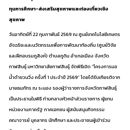
ทุนการศึกษา–ส่งเสริมสุขภาพและท่องเที่ยวเชิง
สุขภาพ
วันอาทิตย์ที่ 22 กุมภาพันธ์ 2569 ณ ศูนย์เทคโนโลยีเกษตร
อัจฉริยะและนวัตกรรมเพื่อการพัฒนาท้องถิ่น (ศูนย์วิจัย
และฝึกอบรมภูสิงห์) ตำบลภูดิน อำเภอเมือง จังหวัด
กาฬสินธุ์ มหาวิทยาลัยกาฬสินธุ์ จัดพิธีเปิด “โครงการมอ
น้ำดำชวนวิ่ง ครั้งที่ 1 ประจำปี 2569” โดยได้รับเกียรติจาก
นายธนภัทร ณ ระนอง รองผู้ว่าราชการจังหวัดกาฬสินธุ์
เป็นประธานในพิธี ท่ามกลางหัวหน้าส่วนราชการ ผู้แทน
หน่วยงานภาครัฐ ภาคเอกชน ผู้สนับสนุนกิจกรรม
คณาจารย์ บุคลากร นักศึกษา และประชาชนผู้เข้าร่วม