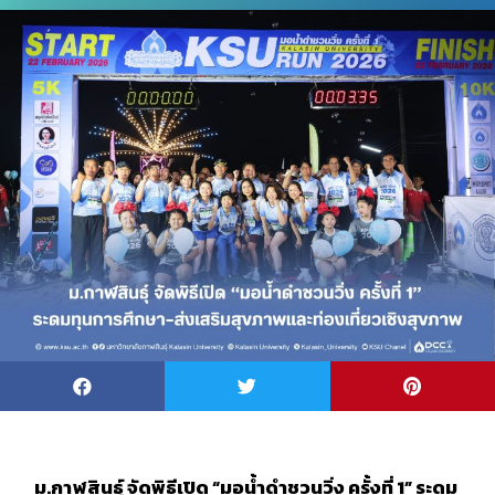
ม.กาฬสินธุ์ จัดพิธีเปิด “มอน้ำดำชวนวิ่ง ครั้งที่ 1” ระดม