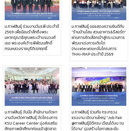
ม.กาฬสินธุ์ ร่วมงานวันรพี ประจำปี
ม.กาฬสินธุ์ ขอแสดงความยินดีกับ
2569 เพื่อน้อมรำลึกถึงพระ
“ร้านบ้านโฮม สวนอาหาร&รีสอร์ท”
มหากรุณาธิคุณพระเจ้าบรมวงศ์
ผ่านการคัดเลือกเข้าสู่กระบวนการ
เธอ พระองค์เจ้ารพีพัฒนศักดิ์
พัฒนาเร่งการเติบโต
กรมหลวงราชบุรีดิเรกฤทธิ์
(Acceleration)ในโครงการ
THAI-RAP ประจำปี 2569
ม.กาฬสินธุ์ จับมือ สำนักงานจัดหา
ม.กาฬสินธุ์ ร่วมกับ กระทรวง
งานจังหวัดกาฬสินธุ์ จัดโครงการ
แรงงาน เปิดงานใหญ่ “Job Fair
KSU Career Center มุ่งส่งเสริม
@กาฬสินธุ์มีดีครบ เรียนได้งบ จบ
ศักยภาพนักศึกษาก่อนเข้าสู่ตลาด
ได้งาน” มุ่งสร้างโอกาสและขับ