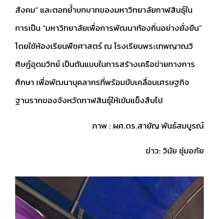
สังคม” และตอกย้ำบทบาทของมหาวิทยาลัยกาฬสินธุ์ใน
การเป็น “มหาวิทยาลัยเพื่อการพัฒนาท้องถิ่นอย่างยั่งยืน”
โดยใช้ห้องเรียนพืชศาสตร์ ณ โรงเรียนพระเทพญาณวิ
ศิษฏ์อุดมวิทย์ เป็นต้นแบบในการสร้างเครือข่ายทางการ
ศึกษา เพื่อพัฒนาบุคลากรที่พร้อมขับเคลื่อนเศรษฐกิจ
ฐานรากของจังหวัดกาฬสินธุ์ให้เข้มแข็งสืบไป
ภาพ : ผศ.ดร.สายัญ พันธ์สมบูรณ์
ข่าว: วินัย ชุ่มอภัย