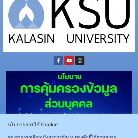
นโยบายการใช้ Cookie
(อ.นามน)13 หมู่ 14 ต.สงเปลือย อ.นามน จ.กาฬสินธุ์ 46230
โทรศัพท์ : 043-602-055 โทรสาร :
043-602-044
คุณสามารถเลือกปฏิเสธการทำงานของคุ้กกี้ได้ตามความ