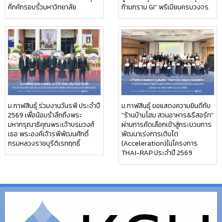
คึกคักรอบรั้วมหาวิทยาลัย
ก้ามกราม GI” พรีเมียมครบวงจร
ม.กาฬสินธุ์ ร่วมงานวันรพี ประจำปี
ม.กาฬสินธุ์ ขอแสดงความยินดีกับ
2569 เพื่อน้อมรำลึกถึงพระ
“ร้านบ้านโฮม สวนอาหาร&รีสอร์ท”
มหากรุณาธิคุณพระเจ้าบรมวงศ์
ผ่านการคัดเลือกเข้าสู่กระบวนการ
เธอ พระองค์เจ้ารพีพัฒนศักดิ์
พัฒนาเร่งการเติบโต
กรมหลวงราชบุรีดิเรกฤทธิ์
(Acceleration)ในโครงการ
THAI-RAP ประจำปี 2569