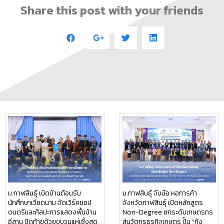
Share this post with your friends
ม.กาฬสินธุ์ เปิดบ้านต้อนรับ
ม.กาฬสินธุ์ จับมือ หอการค้า
นักศึกษาเวียดนาม จัดเวิร์คชอป
จังหวัดกาฬสินธุ์ เปิดหลักสูตร
ดนตรีและศิลปะการแสดงพื้นบ้าน
Non-Degree ยกระดับเกษตรกร
อีสาน ปิดท้ายด้วยขบวนแห่เซิ้งสุด
สู่นวัตกรธุรกิจเกษตร ปั้น “กุ้ง