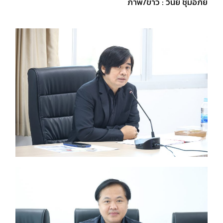
ภาพ/ข่าว : วินัย ชุ่มอภัย