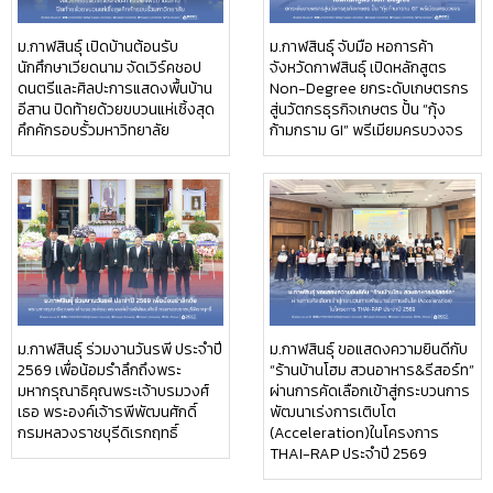
ม.กาฬสินธุ์ เปิดบ้านต้อนรับ
ม.กาฬสินธุ์ จับมือ หอการค้า
นักศึกษาเวียดนาม จัดเวิร์คชอป
จังหวัดกาฬสินธุ์ เปิดหลักสูตร
ดนตรีและศิลปะการแสดงพื้นบ้าน
Non-Degree ยกระดับเกษตรกร
อีสาน ปิดท้ายด้วยขบวนแห่เซิ้งสุด
สู่นวัตกรธุรกิจเกษตร ปั้น “กุ้ง
คึกคักรอบรั้วมหาวิทยาลัย
ก้ามกราม GI” พรีเมียมครบวงจร
ม.กาฬสินธุ์ ร่วมงานวันรพี ประจำปี
ม.กาฬสินธุ์ ขอแสดงความยินดีกับ
2569 เพื่อน้อมรำลึกถึงพระ
“ร้านบ้านโฮม สวนอาหาร&รีสอร์ท”
มหากรุณาธิคุณพระเจ้าบรมวงศ์
ผ่านการคัดเลือกเข้าสู่กระบวนการ
เธอ พระองค์เจ้ารพีพัฒนศักดิ์
พัฒนาเร่งการเติบโต
กรมหลวงราชบุรีดิเรกฤทธิ์
(Acceleration)ในโครงการ
THAI-RAP ประจำปี 2569