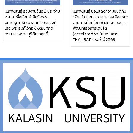
ม.กาฬสินธุ์ ร่วมงานวันรพี ประจำปี
ม.กาฬสินธุ์ ขอแสดงความยินดีกับ
2569 เพื่อน้อมรำลึกถึงพระ
“ร้านบ้านโฮม สวนอาหาร&รีสอร์ท”
มหากรุณาธิคุณพระเจ้าบรมวงศ์
ผ่านการคัดเลือกเข้าสู่กระบวนการ
เธอ พระองค์เจ้ารพีพัฒนศักดิ์
พัฒนาเร่งการเติบโต
กรมหลวงราชบุรีดิเรกฤทธิ์
(Acceleration)ในโครงการ
THAI-RAP ประจำปี 2569