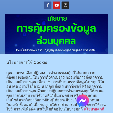
(อ.นามน)13 หมู่ 14 ต.สงเปลือย อ.นามน จ.กาฬสินธุ์ 46230
โทรศัพท์ : 043-602-055 โทรสาร :
นโยบายการใช้ Cookie
043-602-044
(อ.เมือง)62/1 ถ.เกษตรสมบูรณ์ ต.กาฬสินธุ์ อ.เมือง จ.กาฬสินธุ์ 46000
โทรศัพท์ 043-811128 08-
คุณสามารถเลือกปฏิเสธการทำงานของคุ้กกี้ได้ตามความ
ต้องการของคุณ โดยการตั้งค่าเบราว์เซอร์หรือการตั้งค่าความ
64584360 โทรสาร 043-813070
เป็นส่วนตัวของคุณ เพื่อระงับการเก็บรวมรวบข้อมูลโดยคุกกี้ใน
อนาคต อย่างไรก็ตาม หากคุณตั้งค่าเบราว์เซอร์ หรือค่าความ
เป็นส่วนตัวของคุณ ด้วยการปฎิเสธการทำงานของคุกกี้ทั้งหมด
© 2025 All rights Reserved.
คุณอาจไม่สามารถใช้งานฟังก์ชั่นบางอย่าง หรือทั้งหมดบน
เว็บไซต์มหาวิทยาลัยกาฬสินธุ์ได้อย่างมีประสิทธิภาพ กดปุ่ม
"ยอมรับทั้งหมด" เพื่ออนุญาตให้เราสามารถนำข้อมูลการใช้งาน
ไปวิเคราะห์เพื่อพัฒนาเว็บไซต์ต่อไปนโยบายคุกกี้
นโยบายคุกกี้