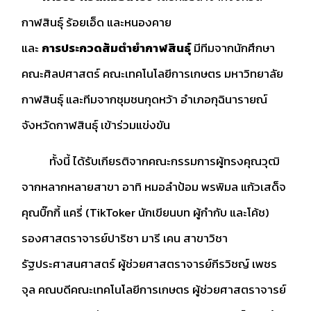
กาฬสินธุ์ ร้อยเอ็ด และหนองคาย
และ
การประกวดส้มตำยำกาฬสินธุ์
มีทีมจากนักศึกษา
คณะศิลปศาสตร์ คณะเทคโนโลยีการเกษตร มหาวิทยาลัย
กาฬสินธุ์ และทีมจากชุมชนกุดหว้า อำเภอกุฉินารายณ์
จังหวัดกาฬสินธุ์ เข้าร่วมแข่งขัน
ทั้งนี้ ได้รับเกียรติจากคณะกรรมการผู้ทรงคุณวุฒิ
จากหลากหลายสาขา อาทิ หมอลำป้อม พรพิมล แก้วเสด็จ
คุณบิ๊กกี้ แครี่ (TikToker นักเขียนบท ผู้กำกับ และโค้ช)
รองศาสตราจารย์ปาริชา มารี เคน สาขาวิชา
รัฐประศาสนศาสตร์ ผู้ช่วยศาสตราจารย์กีรวิชญ์ เพชร
จุล คณบดีคณะเทคโนโลยีการเกษตร ผู้ช่วยศาสตราจารย์