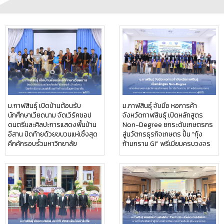
ม.กาฬสินธุ์ เปิดบ้านต้อนรับ
ม.กาฬสินธุ์ จับมือ หอการค้า
นักศึกษาเวียดนาม จัดเวิร์คชอป
จังหวัดกาฬสินธุ์ เปิดหลักสูตร
ดนตรีและศิลปะการแสดงพื้นบ้าน
Non-Degree ยกระดับเกษตรกร
อีสาน ปิดท้ายด้วยขบวนแห่เซิ้งสุด
สู่นวัตกรธุรกิจเกษตร ปั้น “กุ้ง
คึกคักรอบรั้วมหาวิทยาลัย
ก้ามกราม GI” พรีเมียมครบวงจร