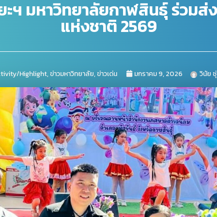
ะฯ มหาวิทยาลัยกาฬสินธุ์ ร่วมส่
แห่งชาติ 2569
tivity/Highlight
,
ข่าวมหาวิทยาลัย
,
ข่าวเด่น
มกราคม 9, 2026
วินัย ช