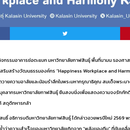
กิจกรรมอาคารช่อตะแบก มหาวิทยาลัยกาฬสินธุ์ พื้นที่นามน รองศา
รรมเสริมสร้างวัฒนธรรมองค์กร “Happiness Workplace and Ha
วยพิธีถวายความอาลัยและน้อมรำลึกในพระมหากรุณาธิคุณ สมเด็จพระนา
บุคลากรมหาวิทยาลัยกาฬสินธุ์ ยืนสงบนิ่งเพื่อแสดงความจงรักภักด
 สดุดีทหารกล้า
นธิ์ อธิการบดีมหาวิทยาลัยกาฬสินธุ์ ได้กล่าวอวยพรปีใหม่ 2569 
ย้ำว่าความสำเร็จของมหาวิทยาลัยเกิดจาก “พลังของทีม” ที่ขับเคลื