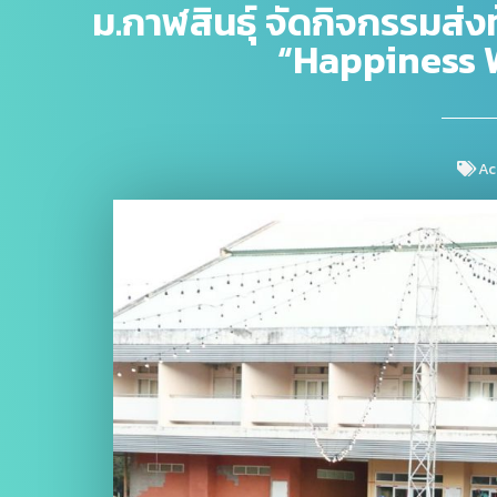
ม.กาฬสินธุ์ จัดกิจกรรมส่งท
“Happiness 
Ac