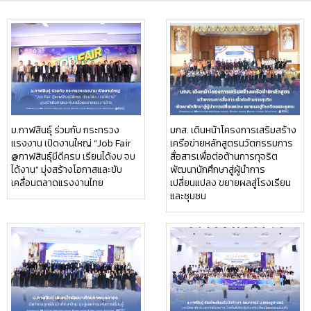
ม.กาฬสินธุ์ ร่วมกับ กระทรวง
มกส. เดินหน้าโครงการเสริมสร้าง
แรงงาน เปิดงานใหญ่ “Job Fair
เครือข่ายหลักสูตรนวัตกรรมการ
@กาฬสินธุ์มีดีครบ เรียนได้งบ จบ
สื่อสารเพื่อต่อต้านการทุจริต
ได้งาน” มุ่งสร้างโอกาสและขับ
พัฒนานักศึกษาสู่ผู้นำการ
เคลื่อนตลาดแรงงานไทย
เปลี่ยนแปลง ขยายผลสู่โรงเรียน
และชุมชน