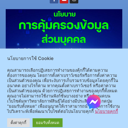
นโยบายการใช้ Cookie
(อ.นามน)13 หมู่ 14 ต.สงเปลือย อ.นามน จ.กาฬสินธุ์ 46230
โทรศัพท์ : 043-602-055 โทรสาร :
043-602-044
คุณสามารถเลือกปฏิเสธการทำงานของคุ้กกี้ได้ตามความ
ต้องการของคุณ โดยการตั้งค่าเบราว์เซอร์หรือการตั้งค่าความ
(อ.เมือง)62/1 ถ.เกษตรสมบูรณ์ ต.กาฬสินธุ์ อ.เมือง จ.กาฬสินธุ์ 46000
โทรศัพท์ 043-811128 08-
เป็นส่วนตัวของคุณ เพื่อระงับการเก็บรวมรวบข้อมูลโดยคุกกี้ใน
64584360 โทรสาร 043-813070
อนาคต อย่างไรก็ตาม หากคุณตั้งค่าเบราว์เซอร์ หรือค่าความ
เป็นส่วนตัวของคุณ ด้วยการปฎิเสธการทำงานของคุกกี้ทั้งหมด
คุณอาจไม่สามารถใช้งานฟังก์ชั่นบางอย่าง หรือทั้งหมดบน
© 2025 All rights Reserved.
เว็บไซต์มหาวิทยาลัยกาฬสินธุ์ได้อย่างมีประสิทธิภาพ กดปุ่ม
"ยอมรับทั้งหมด" เพื่ออนุญาตให้เราสามารถนำข้อมูลการใช้งาน
ไปวิเคราะห์เพื่อพัฒนาเว็บไซต์ต่อไปนโยบายคุกกี้
นโยบายคุกกี้
ตั้งค่าคุกกี้
ยอมรับทั้งหมด