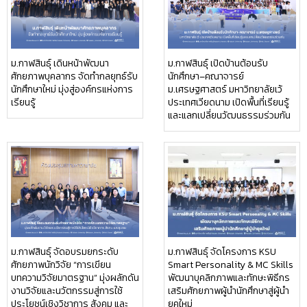
ม.กาฬสินธุ์ เดินหน้าพัฒนา
ม.กาฬสินธุ์ เปิดบ้านต้อนรับ
ศักยภาพบุคลากร จัดทำกลยุทธ์รับ
นักศึกษา–คณาจารย์
นักศึกษาใหม่ มุ่งสู่องค์กรแห่งการ
ม.เศรษฐศาสตร์ มหาวิทยาลัยเว้
เรียนรู้
ประเทศเวียดนาม เปิดพื้นที่เรียนรู้
และแลกเปลี่ยนวัฒนธรรมร่วมกัน
ม.กาฬสินธุ์ จัดอบรมยกระดับ
ม.กาฬสินธุ์ จัดโครงการ KSU
ศักยภาพนักวิจัย “การเขียน
Smart Personality & MC Skills
บทความวิจัยมาตรฐาน” มุ่งผลักดัน
พัฒนาบุคลิกภาพและทักษะพิธีกร
งานวิจัยและนวัตกรรมสู่การใช้
เสริมศักยภาพผู้นำนักศึกษาสู่ผู้นำ
ประโยชน์เชิงวิชาการ สังคม และ
ยุคใหม่