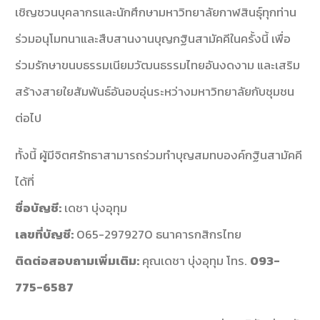
เชิญชวนบุคลากรและนักศึกษามหาวิทยาลัยกาฬสินธุ์ทุกท่าน
ร่วมอนุโมทนาและสืบสานงานบุญกฐินสามัคคีในครั้งนี้ เพื่อ
ร่วมรักษาขนบธรรมเนียมวัฒนธรรมไทยอันงดงาม และเสริม
สร้างสายใยสัมพันธ์อันอบอุ่นระหว่างมหาวิทยาลัยกับชุมชน
ต่อไป
ทั้งนี้ ผู้มีจิตศรัทธาสามารถร่วมทำบุญสมทบองค์กฐินสามัคคี
ได้ที่
ชื่อบัญชี:
เดชา บุ่งอุทุม
เลขที่บัญชี:
065-2979270 ธนาคารกสิกรไทย
ติดต่อสอบถามเพิ่มเติม:
คุณเดชา บุ่งอุทุม โทร.
093-
775-6587