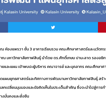
 ห้องแพรวา ชั้น 3 อาคารเรียนรวม คณะศึกษาศาสตร์และนวัตกรรมกา
หาวิทยาลัยกาฬสินธุ์ นำโดย ดร.ศักดิ์เกษม ปานะลาด รองอธิการ
ยบายและแผน เข้าพบปะผู้บริหาร คณาจารย์ และบุคลากร คณะศึกษา
ดแผนยุทธศาสตร์และทิศทางการพัฒนามหาวิทยาลัยกาฬสินธุ์ สร้างค
กเปลี่ยนมุมมองและข้อคิดเห็นในประเด็นสำคัญ ซึ่งจะนำไปสู่การ
งมั่นคงและยั่งยืน