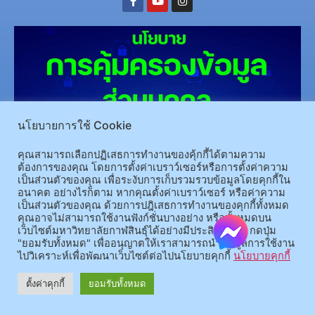
นโยบายการใช้ Cookie
คุณสามารถเลือกปฏิเสธการทำงานของคุ้กกี้ได้ตามความ
(อ.นามน)13 หมู่ 14 ต.สงเปลือย อ.นามน จ.กาฬสินธุ์ 46230
โทรศัพท์ : 043-602-055 โทรสาร :
ต้องการของคุณ โดยการตั้งค่าเบราว์เซอร์หรือการตั้งค่าความ
043-602-044
เป็นส่วนตัวของคุณ เพื่อระงับการเก็บรวมรวบข้อมูลโดยคุกกี้ใน
(อ.เมือง)62/1 ถ.เกษตรสมบูรณ์ ต.กาฬสินธุ์ อ.เมือง จ.กาฬสินธุ์ 46000
โทรศัพท์ 043-811128 08-
อนาคต อย่างไรก็ตาม หากคุณตั้งค่าเบราว์เซอร์ หรือค่าความ
เป็นส่วนตัวของคุณ ด้วยการปฎิเสธการทำงานของคุกกี้ทั้งหมด
64584360 โทรสาร 043-813070
คุณอาจไม่สามารถใช้งานฟังก์ชั่นบางอย่าง หรือทั้งหมดบน
เว็บไซต์มหาวิทยาลัยกาฬสินธุ์ได้อย่างมีประสิทธิภาพ กดปุ่ม
© 2025 All rights Reserved.
"ยอมรับทั้งหมด" เพื่ออนุญาตให้เราสามารถนำข้อมูลการใช้งาน
ไปวิเคราะห์เพื่อพัฒนาเว็บไซต์ต่อไปนโยบายคุกกี้
นโยบายคุกกี้
ตั้งค่าคุกกี้
ยอมรับทั้งหมด