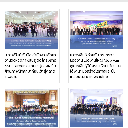
ม.กาฬสินธุ์ จับมือ สำนักงานจัดหา
ม.กาฬสินธุ์ ร่วมกับ กระทรวง
งานจังหวัดกาฬสินธุ์ จัดโครงการ
แรงงาน เปิดงานใหญ่ “Job Fair
KSU Career Center มุ่งส่งเสริม
@กาฬสินธุ์มีดีครบ เรียนได้งบ จบ
ศักยภาพนักศึกษาก่อนเข้าสู่ตลาด
ได้งาน” มุ่งสร้างโอกาสและขับ
แรงงาน
เคลื่อนตลาดแรงงานไทย