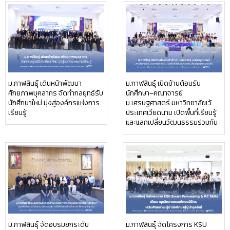
ม.กาฬสินธุ์ เดินหน้าพัฒนา
ม.กาฬสินธุ์ เปิดบ้านต้อนรับ
ศักยภาพบุคลากร จัดทำกลยุทธ์รับ
นักศึกษา–คณาจารย์
นักศึกษาใหม่ มุ่งสู่องค์กรแห่งการ
ม.เศรษฐศาสตร์ มหาวิทยาลัยเว้
เรียนรู้
ประเทศเวียดนาม เปิดพื้นที่เรียนรู้
และแลกเปลี่ยนวัฒนธรรมร่วมกัน
ม.กาฬสินธุ์ จัดอบรมยกระดับ
ม.กาฬสินธุ์ จัดโครงการ KSU