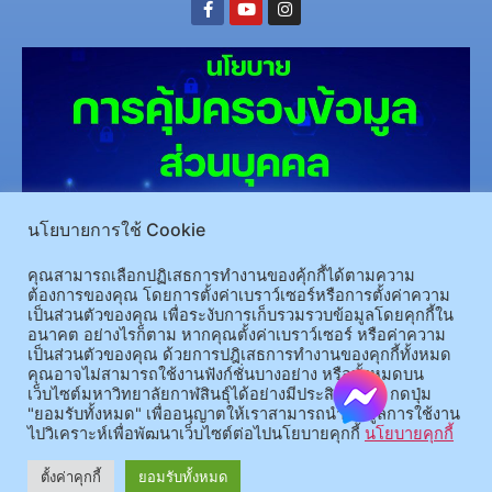
นโยบายการใช้ Cookie
(อ.นามน)13 หมู่ 14 ต.สงเปลือย อ.นามน จ.กาฬสินธุ์ 46230
โทรศัพท์ : 043-602-055 โทรสาร :
043-602-044
คุณสามารถเลือกปฏิเสธการทำงานของคุ้กกี้ได้ตามความ
ต้องการของคุณ โดยการตั้งค่าเบราว์เซอร์หรือการตั้งค่าความ
(อ.เมือง)62/1 ถ.เกษตรสมบูรณ์ ต.กาฬสินธุ์ อ.เมือง จ.กาฬสินธุ์ 46000
โทรศัพท์ 043-811128 08-
เป็นส่วนตัวของคุณ เพื่อระงับการเก็บรวมรวบข้อมูลโดยคุกกี้ใน
64584360 โทรสาร 043-813070
อนาคต อย่างไรก็ตาม หากคุณตั้งค่าเบราว์เซอร์ หรือค่าความ
เป็นส่วนตัวของคุณ ด้วยการปฎิเสธการทำงานของคุกกี้ทั้งหมด
คุณอาจไม่สามารถใช้งานฟังก์ชั่นบางอย่าง หรือทั้งหมดบน
© 2025 All rights Reserved.
เว็บไซต์มหาวิทยาลัยกาฬสินธุ์ได้อย่างมีประสิทธิภาพ กดปุ่ม
"ยอมรับทั้งหมด" เพื่ออนุญาตให้เราสามารถนำข้อมูลการใช้งาน
ไปวิเคราะห์เพื่อพัฒนาเว็บไซต์ต่อไปนโยบายคุกกี้
นโยบายคุกกี้
ตั้งค่าคุกกี้
ยอมรับทั้งหมด