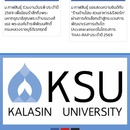
ม.กาฬสินธุ์ ร่วมงานวันรพี ประจำปี
ม.กาฬสินธุ์ ขอแสดงความยินดีกับ
2569 เพื่อน้อมรำลึกถึงพระ
“ร้านบ้านโฮม สวนอาหาร&รีสอร์ท”
มหากรุณาธิคุณพระเจ้าบรมวงศ์
ผ่านการคัดเลือกเข้าสู่กระบวนการ
เธอ พระองค์เจ้ารพีพัฒนศักดิ์
พัฒนาเร่งการเติบโต
กรมหลวงราชบุรีดิเรกฤทธิ์
(Acceleration)ในโครงการ
THAI-RAP ประจำปี 2569