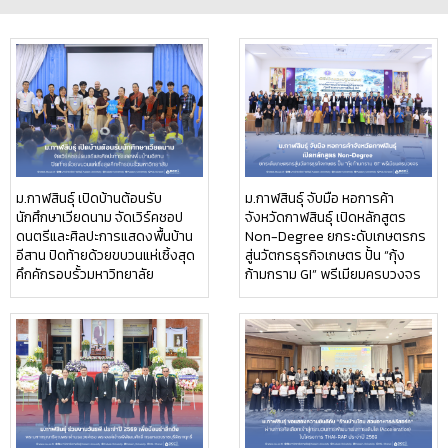
ม.กาฬสินธุ์ เปิดบ้านต้อนรับ
ม.กาฬสินธุ์ จับมือ หอการค้า
นักศึกษาเวียดนาม จัดเวิร์คชอป
จังหวัดกาฬสินธุ์ เปิดหลักสูตร
ดนตรีและศิลปะการแสดงพื้นบ้าน
Non-Degree ยกระดับเกษตรกร
อีสาน ปิดท้ายด้วยขบวนแห่เซิ้งสุด
สู่นวัตกรธุรกิจเกษตร ปั้น “กุ้ง
คึกคักรอบรั้วมหาวิทยาลัย
ก้ามกราม GI” พรีเมียมครบวงจร