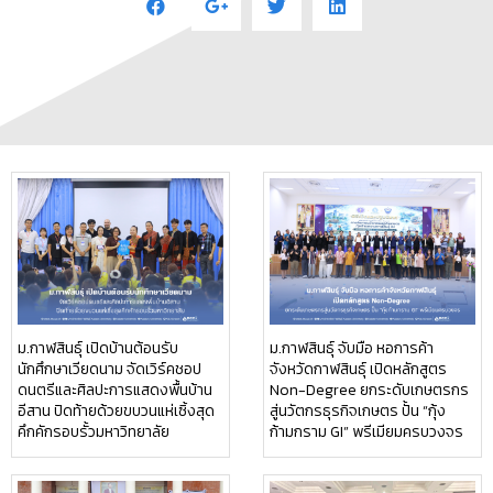
ม.กาฬสินธุ์ เปิดบ้านต้อนรับ
ม.กาฬสินธุ์ จับมือ หอการค้า
นักศึกษาเวียดนาม จัดเวิร์คชอป
จังหวัดกาฬสินธุ์ เปิดหลักสูตร
ดนตรีและศิลปะการแสดงพื้นบ้าน
Non-Degree ยกระดับเกษตรกร
อีสาน ปิดท้ายด้วยขบวนแห่เซิ้งสุด
สู่นวัตกรธุรกิจเกษตร ปั้น “กุ้ง
คึกคักรอบรั้วมหาวิทยาลัย
ก้ามกราม GI” พรีเมียมครบวงจร