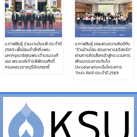
ม.กาฬสินธุ์ ร่วมงานวันรพี ประจำปี
ม.กาฬสินธุ์ ขอแสดงความยินดีกับ
2569 เพื่อน้อมรำลึกถึงพระ
“ร้านบ้านโฮม สวนอาหาร&รีสอร์ท”
มหากรุณาธิคุณพระเจ้าบรมวงศ์
ผ่านการคัดเลือกเข้าสู่กระบวนการ
เธอ พระองค์เจ้ารพีพัฒนศักดิ์
พัฒนาเร่งการเติบโต
กรมหลวงราชบุรีดิเรกฤทธิ์
(Acceleration)ในโครงการ
THAI-RAP ประจำปี 2569