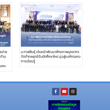
อข่าย
ม.กาฬสินธุ์ เดินหน้าพัฒนาศักยภาพบุคลากร
อต้าน
จัดทำกลยุทธ์รับนักศึกษาใหม่ มุ่งสู่องค์กรแห่ง
การเรียนรู้
ุมชน