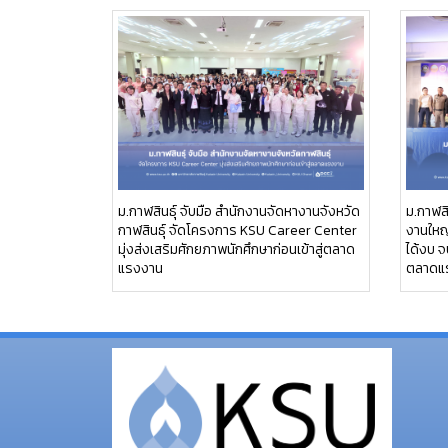
ม.กาฬสินธุ์ จับมือ สำนักงานจัดหางานจังหวัด
ม.กาฬสิ
กาฬสินธุ์ จัดโครงการ KSU Career Center
งานใหญ่
มุ่งส่งเสริมศักยภาพนักศึกษาก่อนเข้าสู่ตลาด
ได้งบ จ
แรงงาน
ตลาดแ