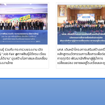
นธุ์ ร่วมกับ กระทรวงแรงงาน เปิด
มกส. เดินหน้าโครงการเสริมสร้างเครื
 “Job Fair @กาฬสินธุ์มีดีครบ เรียน
หลักสูตรนวัตกรรมการสื่อสารเพื่อต่
บได้งาน” มุ่งสร้างโอกาสและขับเคลื่อน
การทุจริต พัฒนานักศึกษาสู่ผู้นำการ
รงงานไทย
เปลี่ยนแปลง ขยายผลสู่โรงเรียนและช