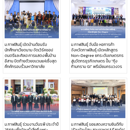
ม.กาฬสินธุ์ เปิดบ้านต้อนรับ
ม.กาฬสินธุ์ จับมือ หอการค้า
นักศึกษาเวียดนาม จัดเวิร์คชอป
จังหวัดกาฬสินธุ์ เปิดหลักสูตร
ดนตรีและศิลปะการแสดงพื้นบ้าน
Non-Degree ยกระดับเกษตรกร
อีสาน ปิดท้ายด้วยขบวนแห่เซิ้งสุด
สู่นวัตกรธุรกิจเกษตร ปั้น “กุ้ง
คึกคักรอบรั้วมหาวิทยาลัย
ก้ามกราม GI” พรีเมียมครบวงจร
ม.กาฬสินธุ์ ร่วมงานวันรพี ประจำปี
ม.กาฬสินธุ์ ขอแสดงความยินดีกับ
2569 เพื่อน้อมรำลึกถึงพระ
“ร้านบ้านโฮม สวนอาหาร&รีสอร์ท”