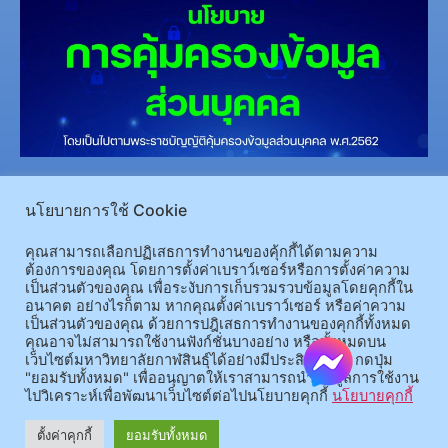
(อ.นามน)13 หมู่ 14 ต.สงเปลือย อ.นามน จ.กาฬสินธุ์ 46230
โทรศัพท์ : 043-602-055 โทรสาร :
043-602-044
นโยบายการใช้ Cookie
(อ.เมือง)62/1 ถ.เกษตรสมบูรณ์ ต.กาฬสินธุ์ อ.เมือง จ.กาฬสินธุ์ 46000
โทรศัพท์ 043-811128 08-
คุณสามารถเลือกปฏิเสธการทำงานของคุ้กกี้ได้ตามความ
64584360 โทรสาร 043-813070
ต้องการของคุณ โดยการตั้งค่าเบราว์เซอร์หรือการตั้งค่าความ
เป็นส่วนตัวของคุณ เพื่อระงับการเก็บรวมรวบข้อมูลโดยคุกกี้ใน
อนาคต อย่างไรก็ตาม หากคุณตั้งค่าเบราว์เซอร์ หรือค่าความ
© 2025 All rights Reserved.
เป็นส่วนตัวของคุณ ด้วยการปฎิเสธการทำงานของคุกกี้ทั้งหมด
คุณอาจไม่สามารถใช้งานฟังก์ชั่นบางอย่าง หรือทั้งหมดบน
เว็บไซต์มหาวิทยาลัยกาฬสินธุ์ได้อย่างมีประสิทธิภาพ กดปุ่ม
"ยอมรับทั้งหมด" เพื่ออนุญาตให้เราสามารถนำข้อมูลการใช้งาน
ไปวิเคราะห์เพื่อพัฒนาเว็บไซต์ต่อไปนโยบายคุกกี้
นโยบายคุกกี้
ตั้งค่าคุกกี้
ยอมรับทั้งหมด