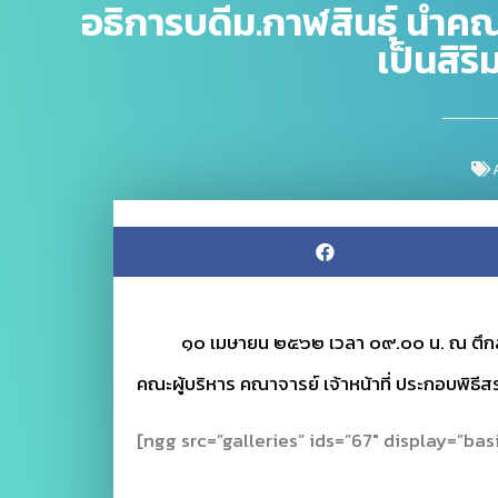
อธิการบดีม.กาฬสินธุ์ นำคณ
เป็นสิร
๑๐ เมษายน ๒๕๖๒ เวลา ๐๙.๐๐ น. ณ ตึกสำนักง
คณะผู้บริหาร คณาจารย์ เจ้าหน้าที่ ประกอบพิธี
[ngg src=”galleries” ids=”67″ display=”ba