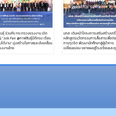
นธุ์ ร่วมกับ กระทรวงแรงงาน เปิด
มกส. เดินหน้าโครงการเสริมสร้างเครื
 “Job Fair @กาฬสินธุ์มีดีครบ เรียน
หลักสูตรนวัตกรรมการสื่อสารเพื่อต่
บได้งาน” มุ่งสร้างโอกาสและขับเคลื่อน
การทุจริต พัฒนานักศึกษาสู่ผู้นำการ
รงงานไทย
เปลี่ยนแปลง ขยายผลสู่โรงเรียนและช
(อ.นามน)13 หมู่ 14 ต.สงเปลือ