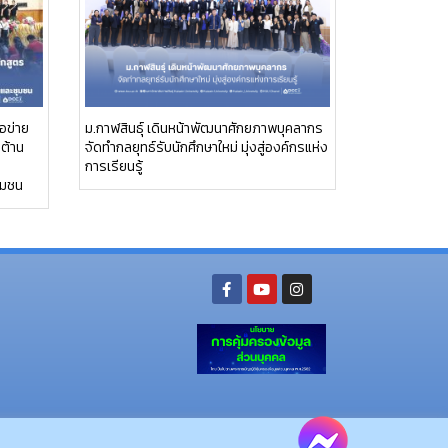
อข่าย
ม.กาฬสินธุ์ เดินหน้าพัฒนาศักยภาพบุคลากร
อต้าน
จัดทำกลยุทธ์รับนักศึกษาใหม่ มุ่งสู่องค์กรแห่ง
การเรียนรู้
ุมชน
ย อ.นามน จ.กาฬสินธุ์ 46230
โทรศัพท์ : 043-602-055 โทรสาร : 043-602-044