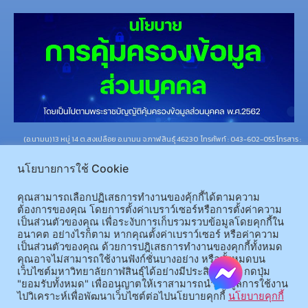
(อ.นามน)13 หมู่ 14 ต.สงเปลือย อ.นามน จ.กาฬสินธุ์ 46230
โทรศัพท์ : 043-602-055 โทรสาร :
043-602-044
นโยบายการใช้ Cookie
(อ.เมือง)62/1 ถ.เกษตรสมบูรณ์ ต.กาฬสินธุ์ อ.เมือง จ.กาฬสินธุ์ 46000
โทรศัพท์ 043-811128 08-
64584360 โทรสาร 043-813070
คุณสามารถเลือกปฏิเสธการทำงานของคุ้กกี้ได้ตามความ
ต้องการของคุณ โดยการตั้งค่าเบราว์เซอร์หรือการตั้งค่าความ
เป็นส่วนตัวของคุณ เพื่อระงับการเก็บรวมรวบข้อมูลโดยคุกกี้ใน
© 2025 All rights Reserved.
อนาคต อย่างไรก็ตาม หากคุณตั้งค่าเบราว์เซอร์ หรือค่าความ
เป็นส่วนตัวของคุณ ด้วยการปฎิเสธการทำงานของคุกกี้ทั้งหมด
คุณอาจไม่สามารถใช้งานฟังก์ชั่นบางอย่าง หรือทั้งหมดบน
เว็บไซต์มหาวิทยาลัยกาฬสินธุ์ได้อย่างมีประสิทธิภาพ กดปุ่ม
"ยอมรับทั้งหมด" เพื่ออนุญาตให้เราสามารถนำข้อมูลการใช้งาน
ไปวิเคราะห์เพื่อพัฒนาเว็บไซต์ต่อไปนโยบายคุกกี้
นโยบายคุกกี้