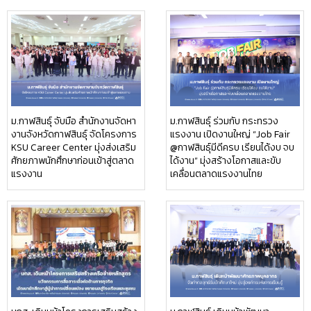
ม.กาฬสินธุ์ จับมือ สำนักงานจัดหา
ม.กาฬสินธุ์ ร่วมกับ กระทรวง
งานจังหวัดกาฬสินธุ์ จัดโครงการ
แรงงาน เปิดงานใหญ่ “Job Fair
KSU Career Center มุ่งส่งเสริม
@กาฬสินธุ์มีดีครบ เรียนได้งบ จบ
ศักยภาพนักศึกษาก่อนเข้าสู่ตลาด
ได้งาน” มุ่งสร้างโอกาสและขับ
แรงงาน
เคลื่อนตลาดแรงงานไทย