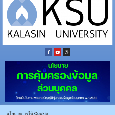
(อ.นามน)13 หมู่ 14 ต.สงเปลือย อ.นามน จ.กาฬสินธุ์ 46230
โทรศัพท์ : 043-602-055 โทรสาร :
นโยบายการใช้ Cookie
043-602-044