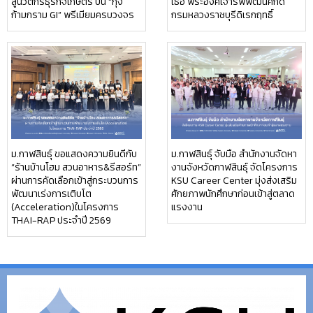
สู่นวัตกรธุรกิจเกษตร ปั้น “กุ้ง
เธอ พระองค์เจ้ารพีพัฒนศักดิ์
ก้ามกราม GI” พรีเมียมครบวงจร
กรมหลวงราชบุรีดิเรกฤทธิ์
ม.กาฬสินธุ์ ขอแสดงความยินดีกับ
ม.กาฬสินธุ์ จับมือ สำนักงานจัดหา
“ร้านบ้านโฮม สวนอาหาร&รีสอร์ท”
งานจังหวัดกาฬสินธุ์ จัดโครงการ
ผ่านการคัดเลือกเข้าสู่กระบวนการ
KSU Career Center มุ่งส่งเสริม
พัฒนาเร่งการเติบโต
ศักยภาพนักศึกษาก่อนเข้าสู่ตลาด
(Acceleration)ในโครงการ
แรงงาน
THAI-RAP ประจำปี 2569