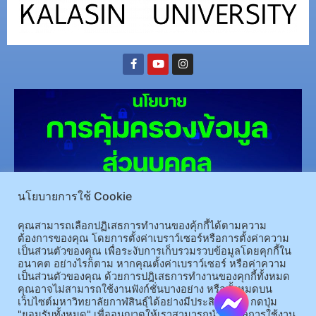
นโยบายการใช้ Cookie
(อ.นามน)13 หมู่ 14 ต.สงเปลือย อ.นามน จ.กาฬสินธุ์ 46230
โทรศัพท์ : 043-602-055 โทรสาร :
คุณสามารถเลือกปฏิเสธการทำงานของคุ้กกี้ได้ตามความ
043-602-044
ต้องการของคุณ โดยการตั้งค่าเบราว์เซอร์หรือการตั้งค่าความ
เป็นส่วนตัวของคุณ เพื่อระงับการเก็บรวมรวบข้อมูลโดยคุกกี้ใน
(อ.เมือง)62/1 ถ.เกษตรสมบูรณ์ ต.กาฬสินธุ์ อ.เมือง จ.กาฬสินธุ์ 46000
โทรศัพท์ 043-811128 08-
อนาคต อย่างไรก็ตาม หากคุณตั้งค่าเบราว์เซอร์ หรือค่าความ
64584360 โทรสาร 043-813070
เป็นส่วนตัวของคุณ ด้วยการปฎิเสธการทำงานของคุกกี้ทั้งหมด
คุณอาจไม่สามารถใช้งานฟังก์ชั่นบางอย่าง หรือทั้งหมดบน
เว็บไซต์มหาวิทยาลัยกาฬสินธุ์ได้อย่างมีประสิทธิภาพ กดปุ่ม
© 2025 All rights Reserved.
"ยอมรับทั้งหมด" เพื่ออนุญาตให้เราสามารถนำข้อมูลการใช้งาน