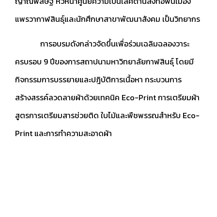
ญาณพิสิษฐ์ หัวหน้าศูนย์ความเป็นเลิศด้านสิ่งทอพื้นเมือง
แพรวากาฬสินธุ์และนักศึกษาสาขาพัฒนาสังคม เป็นวิทยากร
การอบรมดังกล่าวจัดขึ้นเพื่อร่วมเฉลิมฉลองวาระ
ครบรอบ 9 ปีของการสถาปนามหาวิทยาลัยกาฬสินธุ์ โดยมี
กิจกรรมการบรรยายและปฎิบัติการเนื้อหา กระบวนการ
สร้างสรรค์ลวดลายผ้าด้วยเทคนิค Eco-Print การเตรียมผ้า
สูตรการเตรียมสารช่วยติด ใบไม้และพืชพรรณสำหรับ Eco-
Print และการทำความสะอาดผ้า