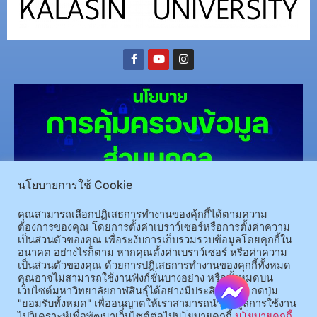
นโยบายการใช้ Cookie
(อ.นามน)13 หมู่ 14 ต.สงเปลือย อ.นามน จ.กาฬสินธุ์ 46230
โทรศัพท์ : 043-602-055 โทรสาร :
คุณสามารถเลือกปฏิเสธการทำงานของคุ้กกี้ได้ตามความ
ต้องการของคุณ โดยการตั้งค่าเบราว์เซอร์หรือการตั้งค่าความ
043-602-044
เป็นส่วนตัวของคุณ เพื่อระงับการเก็บรวมรวบข้อมูลโดยคุกกี้ใน
(อ.เมือง)62/1 ถ.เกษตรสมบูรณ์ ต.กาฬสินธุ์ อ.เมือง จ.กาฬสินธุ์ 46000
โทรศัพท์ 043-811128 08-
อนาคต อย่างไรก็ตาม หากคุณตั้งค่าเบราว์เซอร์ หรือค่าความ
64584360 โทรสาร 043-813070
เป็นส่วนตัวของคุณ ด้วยการปฎิเสธการทำงานของคุกกี้ทั้งหมด
คุณอาจไม่สามารถใช้งานฟังก์ชั่นบางอย่าง หรือทั้งหมดบน
เว็บไซต์มหาวิทยาลัยกาฬสินธุ์ได้อย่างมีประสิทธิภาพ กดปุ่ม
© 2025 All rights Reserved.
"ยอมรับทั้งหมด" เพื่ออนุญาตให้เราสามารถนำข้อมูลการใช้งาน
ไปวิเคราะห์เพื่อพัฒนาเว็บไซต์ต่อไปนโยบายคุกกี้
นโยบายคุกกี้