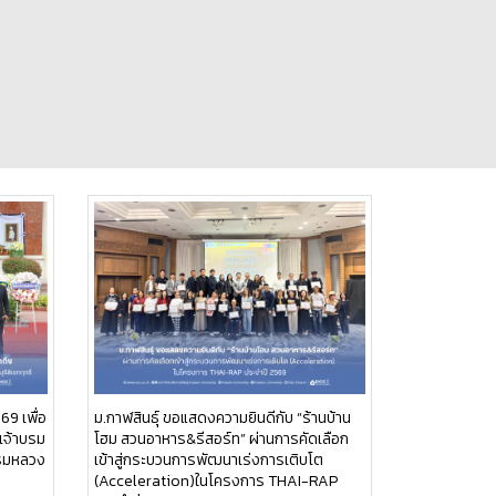
69 เพื่อ
ม.กาฬสินธุ์ ขอแสดงความยินดีกับ “ร้านบ้าน
เจ้าบรม
โฮม สวนอาหาร&รีสอร์ท” ผ่านการคัดเลือก
กรมหลวง
เข้าสู่กระบวนการพัฒนาเร่งการเติบโต
(Acceleration)ในโครงการ THAI-RAP