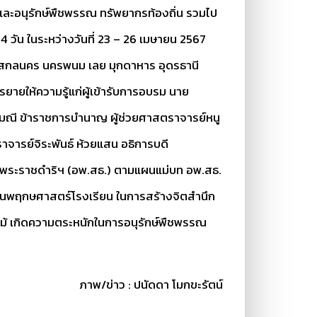
ละอนุรักษ์พืชพรรณ ทรัพยากรท้องถิ่น รวมไป
4 วัน ในระหว่างวันที่ 23 – 26 เมษายน 2567
 สกลนคร นครพนม เลย มุกดาหาร อุดรธานี
ยายให้ความรู้แก่ผู้เข้ารับการอบรม นาย
ุฑามณี ข้าราชการบำนาญ ผู้ช่วยศาสตราจารย์หนู
ารย์จิระพันธ์ ห้วยแสน อธิการบดี
จากพระราชดำริฯ (อพ.สธ.) ตามแผนแม่บท อพ.สธ.
กสวนพฤกษศาสตร์โรงเรียน ในการสร้างจิตสำนึก
ไม้ เกิดความตระหนักในการอนุรักษ์พืชพรรณ
ภาพ/ข่าว : ปนัดดา โมกขะรัตน์