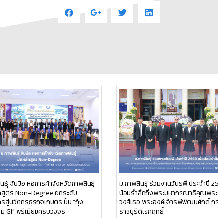
นธุ์ จับมือ หอการค้าจังหวัดกาฬสินธุ์
ม.กาฬสินธุ์ ร่วมงานวันรพี ประจำปี 25
ักสูตร Non-Degree ยกระดับ
น้อมรำลึกถึงพระมหากรุณาธิคุณพระ
สู่นวัตกรธุรกิจเกษตร ปั้น “กุ้ง
วงศ์เธอ พระองค์เจ้ารพีพัฒนศักดิ์ 
าม GI” พรีเมียมครบวงจร
ราชบุรีดิเรกฤทธิ์