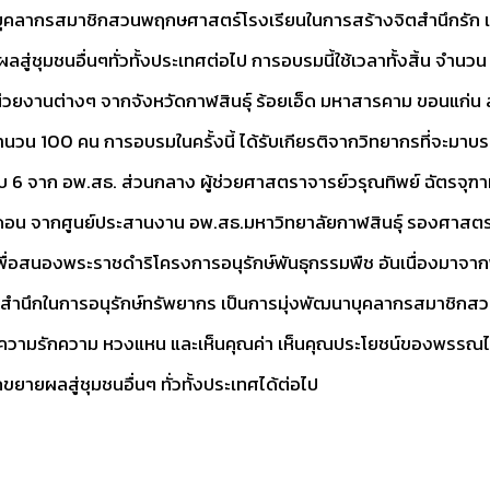
บุคลากรสมาชิกสวนพฤกษศาสตร์โรงเรียนในการสร้างจิตสำนึกรัก แ
ุมชนอื่นๆทั่วทั้งประเทศต่อไป การอบรมนี้ใช้เวลาทั้งสิ้น จำนวน 
วยงานต่างๆ จากจังหวัดกาฬสินธุ์ ร้อยเอ็ด มหาสารคาม ขอนแก่น
วน 100 คน การอบรมในครั้งนี้ ได้รับเกียรติจากวิทยากรที่จะมาบรร
ระดับ 6 จาก อพ.สธ. ส่วนกลาง ผู้ช่วยศาสตราจารย์วรุณทิพย์ ฉัตรจ
อน จากศูนย์ประสานงาน อพ.สธ.มหาวิทยาลัยกาฬสินธุ์ รองศาสตราจ
รเพื่อสนองพระราชดำริโครงการอนุรักษ์พันธุกรรมพืช อันเนื่องมา
างจิตสำนึกในการอนุรักษ์ทรัพยากร เป็นการมุ่งพัฒนาบุคลากรสมาชิ
้มีความรักความ หวงแหน และเห็นคุณค่า เห็นคุณประโยชน์ของพรรณ
ยผลสู่ชุมชนอื่นๆ ทั่วทั้งประเทศได้ต่อไป