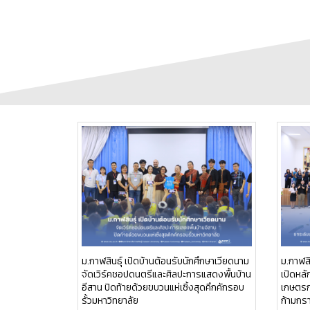
ม.กาฬสินธุ์ เปิดบ้านต้อนรับนักศึกษาเวียดนาม
ม.กาฬสิ
จัดเวิร์คชอปดนตรีและศิลปะการแสดงพื้นบ้าน
เปิดหล
อีสาน ปิดท้ายด้วยขบวนแห่เซิ้งสุดคึกคักรอบ
เกษตรกร
รั้วมหาวิทยาลัย
ก้ามกร