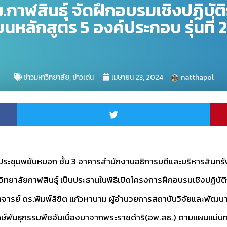
ม.กาฬสินธุ์ จัดฝึกอบรมเชิงปฏิ
ยนหลักสูตร 5 องค์ประกอบ รุ่นที่
ข่าวมหาวิทยาลัย
,
ข่าวเด่น
เมษายน 23, 2024
natthapol
ระชุมพยับหมอก ชั้น 3 อาคารสำนักงานอธิการบดีและบริหารสินทรัพย์
วิทยาลัยกาฬสินธุ์ เป็นประธานในพิธีเปิดโครงการฝึกอบรมเชิงปฏิ
ตราจารย์ ดร.พิมพ์ลิขิต แก้วหานาม ผู้อำนวยการสถาบันวิจัยและพัฒ
์พันธุกรรมพืชอันเนื่องมาจากพระราชดำริ(อพ.สธ.) ตามแผนแม่บท อพ