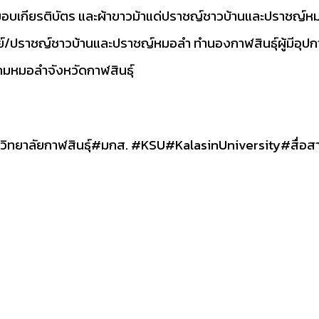
มอบเกียรติบัตร และผ้าขาวม้าแด่ปราชญ์ชาวบ้านและปราชญ์ห
/ปราชญ์ชาวบ้านและปราชญ์หมอลำ ทำนองกาฬสินธุ์ผู้มีอุปกา
หมอลำจังหวัดกาฬสินธุ์
ิทยาลัยกาฬสินธุ์
#มกส
.
#KSU
#KalasinUniversity
#สื่อส