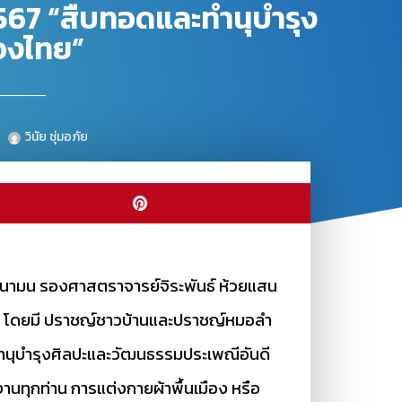
567 “สืบทอดและทำนุบำรุง
องไทย”
วินัย ชุ่มอภัย
ที่นามน รองศาสตราจารย์จิระพันธ์ ห้วยแสน
ไทย โดยมี ปราชญ์ชาวบ้านและปราชญ์หมอลำ
ำนุบำรุงศิลปะและวัฒนธรรมประเพณีอันดี
านทุกท่าน การแต่งกายผ้าพื้นเมือง หรือ