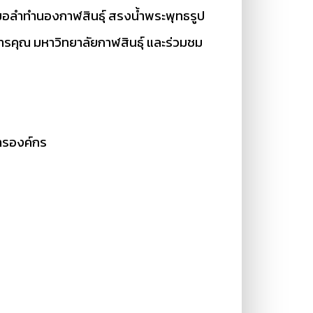
มอลำทำนองกาฬสินธุ์ สรงน้ำพระพุทธรูป
รคุณ มหาวิทยาลัยกาฬสินธุ์ และร่วมชม
ารองค์กร