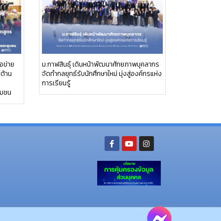
อข่าย
ม.กาฬสินธุ์ เดินหน้าพัฒนาศักยภาพบุคลากร
อต้าน
จัดทำกลยุทธ์รับนักศึกษาใหม่ มุ่งสู่องค์กรแห่ง
การเรียนรู้
ุมชน
ย อ.นามน จ.กาฬสินธุ์ 46230
โทรศัพท์ : 043-602-055 โทรสาร : 043-602-044