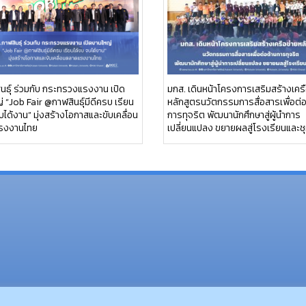
นธุ์ ร่วมกับ กระทรวงแรงงาน เปิด
มกส. เดินหน้าโครงการเสริมสร้างเครื
 “Job Fair @กาฬสินธุ์มีดีครบ เรียน
หลักสูตรนวัตกรรมการสื่อสารเพื่อต่
บได้งาน” มุ่งสร้างโอกาสและขับเคลื่อน
การทุจริต พัฒนานักศึกษาสู่ผู้นำการ
รงงานไทย
เปลี่ยนแปลง ขยายผลสู่โรงเรียนและช
(อ.นามน)13 หมู่ 14 ต.สงเปลือ