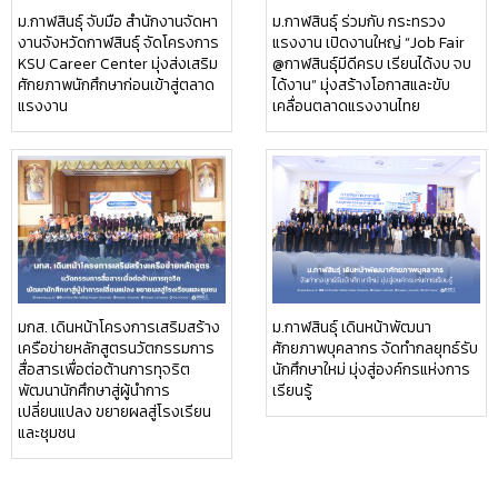
ม.กาฬสินธุ์ จับมือ สำนักงานจัดหา
ม.กาฬสินธุ์ ร่วมกับ กระทรวง
งานจังหวัดกาฬสินธุ์ จัดโครงการ
แรงงาน เปิดงานใหญ่ “Job Fair
KSU Career Center มุ่งส่งเสริม
@กาฬสินธุ์มีดีครบ เรียนได้งบ จบ
ศักยภาพนักศึกษาก่อนเข้าสู่ตลาด
ได้งาน” มุ่งสร้างโอกาสและขับ
แรงงาน
เคลื่อนตลาดแรงงานไทย
มกส. เดินหน้าโครงการเสริมสร้าง
ม.กาฬสินธุ์ เดินหน้าพัฒนา
เครือข่ายหลักสูตรนวัตกรรมการ
ศักยภาพบุคลากร จัดทำกลยุทธ์รับ
สื่อสารเพื่อต่อต้านการทุจริต
นักศึกษาใหม่ มุ่งสู่องค์กรแห่งการ
พัฒนานักศึกษาสู่ผู้นำการ
เรียนรู้
เปลี่ยนแปลง ขยายผลสู่โรงเรียน
และชุมชน