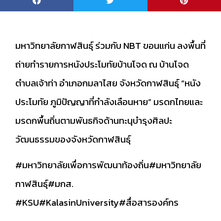
มหาวิทยาลัยกาฬสินธุ์ ร่วมกับ NBT ขอนแก่น ลงพื้นที่
ถ่ายทำรายการหนังประโมทัยบ้านโจด ณ บ้านโจด
ตำบลเจ้าท่า อำเภอกมลาไสย จังหวัดกาฬสินธุ์ “หนัง
ประโมทัย ภูมิปัญญาที่กำลังเลือนหาย” มรดกไทยและ
มรดกพื้นถิ่นตามพันธกิจด้านทะนุบำรุงศิลปะ
วัฒนธรรมของจังหวัดกาฬสินธุ์
#มหาวิทยาลัยเพื่อการพัฒนาท้องถิ่น
#มหาวิทยาลัย
กาฬสินธุ์
#มกส
.
#KSU
#KalasinUniversity
#สื่อสารองค์กร