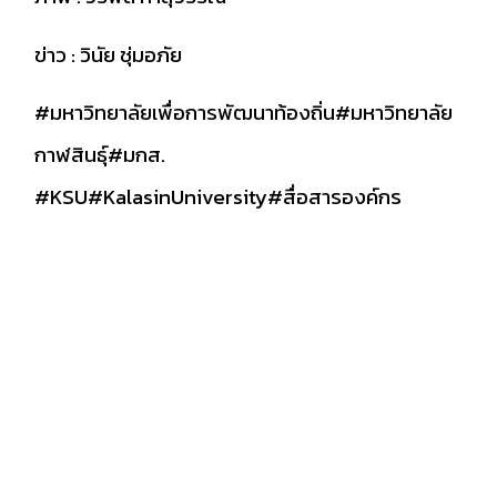
ข่าว : วินัย ชุ่มอภัย
#มหาวิทยาลัยเพื่อการพัฒนาท้องถิ่น
#มหาวิทยาลัย
กาฬสินธุ์
#มกส
.
#KSU
#KalasinUniversity
#สื่อสารองค์กร