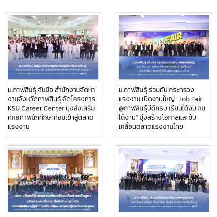
ม.กาฬสินธุ์ จับมือ สำนักงานจัดหา
ม.กาฬสินธุ์ ร่วมกับ กระทรวง
งานจังหวัดกาฬสินธุ์ จัดโครงการ
แรงงาน เปิดงานใหญ่ “Job Fair
KSU Career Center มุ่งส่งเสริม
@กาฬสินธุ์มีดีครบ เรียนได้งบ จบ
ศักยภาพนักศึกษาก่อนเข้าสู่ตลาด
ได้งาน” มุ่งสร้างโอกาสและขับ
แรงงาน
เคลื่อนตลาดแรงงานไทย