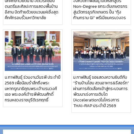
นักศึกษาเวียดนาม จัดเวิร์คชอป
จังหวัดกาฬสินธุ์ เปิดหลักสูตร
ดนตรีและศิลปะการแสดงพื้นบ้าน
Non-Degree ยกระดับเกษตรกร
อีสาน ปิดท้ายด้วยขบวนแห่เซิ้งสุด
สู่นวัตกรธุรกิจเกษตร ปั้น “กุ้ง
คึกคักรอบรั้วมหาวิทยาลัย
ก้ามกราม GI” พรีเมียมครบวงจร
ม.กาฬสินธุ์ ร่วมงานวันรพี ประจำปี
ม.กาฬสินธุ์ ขอแสดงความยินดีกับ
2569 เพื่อน้อมรำลึกถึงพระ
“ร้านบ้านโฮม สวนอาหาร&รีสอร์ท”
มหากรุณาธิคุณพระเจ้าบรมวงศ์
ผ่านการคัดเลือกเข้าสู่กระบวนการ
เธอ พระองค์เจ้ารพีพัฒนศักดิ์
พัฒนาเร่งการเติบโต
กรมหลวงราชบุรีดิเรกฤทธิ์
(Acceleration)ในโครงการ
THAI-RAP ประจำปี 2569