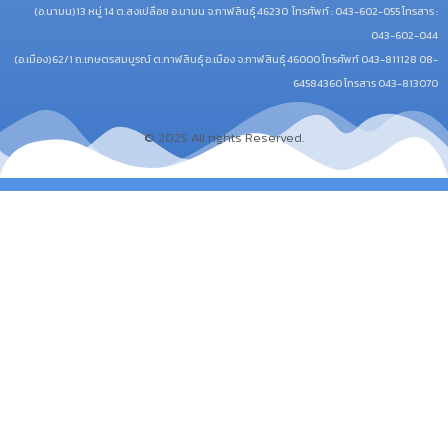
(อ.นามน)13 หมู่ 14 ต.สงเปลือย อ.นามน จ.กาฬสินธุ์ 46230
โทรศัพท์ : 043-602-055 โทรสาร :
043-602-044
(อ.เมือง)62/1 ถ.เกษตรสมบูรณ์ ต.กาฬสินธุ์ อ.เมือง จ.กาฬสินธุ์ 46000
โทรศัพท์ 043-811128 08-
64584360 โทรสาร 043-813070
© 2025 All rights Reserved.