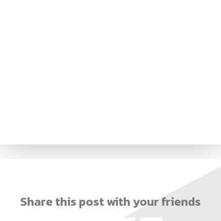
(อ.นามน)13 หมู่ 14 ต.สงเปลือย อ.นามน จ.กาฬสินธุ์ 46230
โทรศัพท์ : 043-602-055 โทรสาร :
043-602-044
(อ.เมือง)62/1 ถ.เกษตรสมบูรณ์ ต.กาฬสินธุ์ อ.เมือง จ.กาฬสินธุ์ 46000
โทรศัพท์ 043-811128 08-
64584360 โทรสาร 043-813070