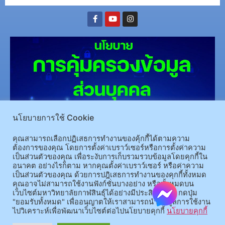
นโยบายการใช้ Cookie
(อ.นามน)13 หมู่ 14 ต.สงเปลือย อ.นามน จ.กาฬสินธุ์ 46230
โทรศัพท์ : 043-602-055 โทรสาร :
คุณสามารถเลือกปฏิเสธการทำงานของคุ้กกี้ได้ตามความ
043-602-044
ต้องการของคุณ โดยการตั้งค่าเบราว์เซอร์หรือการตั้งค่าความ
(อ.เมือง)62/1 ถ.เกษตรสมบูรณ์ ต.กาฬสินธุ์ อ.เมือง จ.กาฬสินธุ์ 46000
โทรศัพท์ 043-811128 08-
เป็นส่วนตัวของคุณ เพื่อระงับการเก็บรวมรวบข้อมูลโดยคุกกี้ใน
64584360 โทรสาร 043-813070
อนาคต อย่างไรก็ตาม หากคุณตั้งค่าเบราว์เซอร์ หรือค่าความ
เป็นส่วนตัวของคุณ ด้วยการปฎิเสธการทำงานของคุกกี้ทั้งหมด
คุณอาจไม่สามารถใช้งานฟังก์ชั่นบางอย่าง หรือทั้งหมดบน
© 2025 All rights Reserved.
เว็บไซต์มหาวิทยาลัยกาฬสินธุ์ได้อย่างมีประสิทธิภาพ กดปุ่ม
"ยอมรับทั้งหมด" เพื่ออนุญาตให้เราสามารถนำข้อมูลการใช้งาน
ไปวิเคราะห์เพื่อพัฒนาเว็บไซต์ต่อไปนโยบายคุกกี้
นโยบายคุกกี้