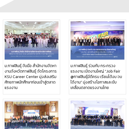
ม.กาฬสินธุ์ จับมือ สำนักงานจัดหา
ม.กาฬสินธุ์ ร่วมกับ กระทรวง
งานจังหวัดกาฬสินธุ์ จัดโครงการ
แรงงาน เปิดงานใหญ่ “Job Fair
KSU Career Center มุ่งส่งเสริม
@กาฬสินธุ์มีดีครบ เรียนได้งบ จบ
ศักยภาพนักศึกษาก่อนเข้าสู่ตลาด
ได้งาน” มุ่งสร้างโอกาสและขับ
แรงงาน
เคลื่อนตลาดแรงงานไทย