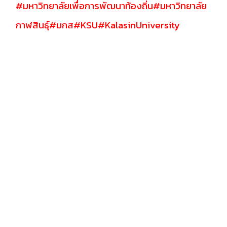
#มหาวิทยาลัยเพื่อการพัฒนาท้องถิ่น
#มหาวิทยาลัย
กาฬสินธุ์
#มกส
#KSU
#KalasinUniversity