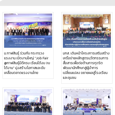
ม.กาฬสินธุ์ ร่วมกับ กระทรวง
มกส. เดินหน้าโครงการเสริมสร้าง
แรงงาน เปิดงานใหญ่ “Job Fair
เครือข่ายหลักสูตรนวัตกรรมการ
@กาฬสินธุ์มีดีครบ เรียนได้งบ จบ
สื่อสารเพื่อต่อต้านการทุจริต
ได้งาน” มุ่งสร้างโอกาสและขับ
พัฒนานักศึกษาสู่ผู้นำการ
เคลื่อนตลาดแรงงานไทย
เปลี่ยนแปลง ขยายผลสู่โรงเรียน
และชุมชน