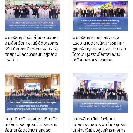
ม.กาฬสินธุ์ จับมือ สำนักงานจัดหา
ม.กาฬสินธุ์ ร่วมกับ กระทรวง
งานจังหวัดกาฬสินธุ์ จัดโครงการ
แรงงาน เปิดงานใหญ่ “Job Fair
KSU Career Center มุ่งส่งเสริม
@กาฬสินธุ์มีดีครบ เรียนได้งบ จบ
ศักยภาพนักศึกษาก่อนเข้าสู่ตลาด
ได้งาน” มุ่งสร้างโอกาสและขับ
แรงงาน
เคลื่อนตลาดแรงงานไทย
มกส. เดินหน้าโครงการเสริมสร้าง
ม.กาฬสินธุ์ เดินหน้าพัฒนา
เครือข่ายหลักสูตรนวัตกรรมการ
ศักยภาพบุคลากร จัดทำกลยุทธ์รับ
สื่อสารเพื่อต่อต้านการทุจริต
นักศึกษาใหม่ มุ่งสู่องค์กรแห่งการ