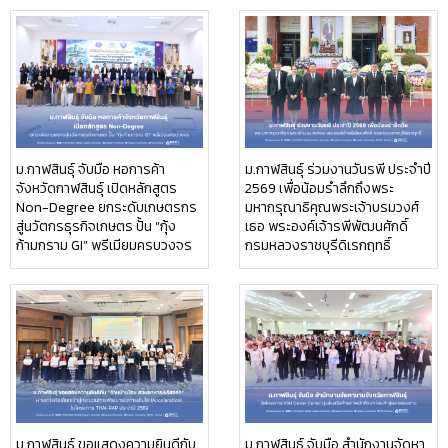
ม.กาฬสินธุ์ จับมือ หอการค้า
ม.กาฬสินธุ์ ร่วมงานวันรพี ประจำปี
จังหวัดกาฬสินธุ์ เปิดหลักสูตร
2569 เพื่อน้อมรำลึกถึงพระ
Non-Degree ยกระดับเกษตรกร
มหากรุณาธิคุณพระเจ้าบรมวงศ์
สู่นวัตกรธุรกิจเกษตร ปั้น “กุ้ง
เธอ พระองค์เจ้ารพีพัฒนศักดิ์
ก้ามกราม GI” พรีเมียมครบวงจร
กรมหลวงราชบุรีดิเรกฤทธิ์
ม.กาฬสินธุ์ ขอแสดงความยินดีกับ
ม.กาฬสินธุ์ จับมือ สำนักงานจัดหา