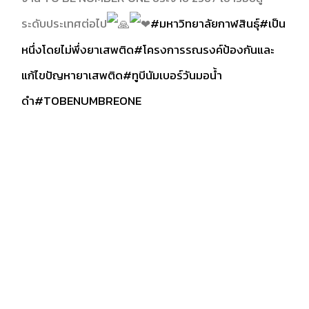
ระดับประเทศต่อไป
#มหาวิทยาลัยกาฬสินธุ์
#เป็น
หนึ่งโดยไม่พึ่งยาเสพติด
#โครงการรณรงค์ป้องกันและ
แก้ไขปัญหายาเสพติด
#ทูบีนัมเบอร์วันมอน้ำ
ดำ
#TOBENUMBREONE