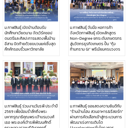
ม.กาฬสินธุ์ เปิดบ้านต้อนรับ
ม.กาฬสินธุ์ จับมือ หอการค้า
นักศึกษาเวียดนาม จัดเวิร์คชอป
จังหวัดกาฬสินธุ์ เปิดหลักสูตร
ดนตรีและศิลปะการแสดงพื้นบ้าน
Non-Degree ยกระดับเกษตรกร
อีสาน ปิดท้ายด้วยขบวนแห่เซิ้งสุด
สู่นวัตกรธุรกิจเกษตร ปั้น “กุ้ง
คึกคักรอบรั้วมหาวิทยาลัย
ก้ามกราม GI” พรีเมียมครบวงจร
ม.กาฬสินธุ์ ร่วมงานวันรพี ประจำปี
ม.กาฬสินธุ์ ขอแสดงความยินดีกับ
2569 เพื่อน้อมรำลึกถึงพระ
“ร้านบ้านโฮม สวนอาหาร&รีสอร์ท”
มหากรุณาธิคุณพระเจ้าบรมวงศ์
ผ่านการคัดเลือกเข้าสู่กระบวนการ
เธอ พระองค์เจ้ารพีพัฒนศักดิ์
พัฒนาเร่งการเติบโต
กรมหลวงราชบุรีดิเรกฤทธิ์
(Acceleration)ในโครงการ