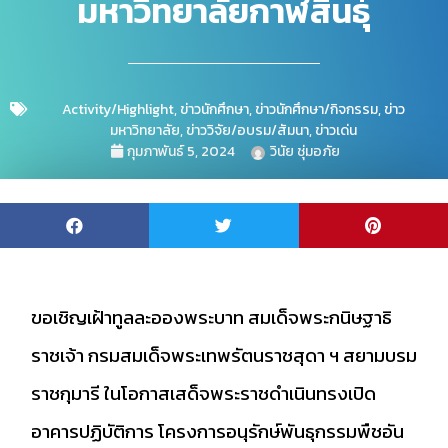
มหาวิทยาลัยกาฬสินธุ์
Activity/Highlight
,
ข่าวนักศึกษา
,
ข่าวนักศึกษา/กิจกรรม
,
ข่าว
มหาวิทยาลัย
,
ข่าววิจัย/อบรม/สัมนา
,
ข่าวเด่น
กุมภาพันธ์ 5, 2024
วินัย ชุ่มอภัย
ขอเชิญเฝ้าทูลละอองพระบาท สมเด็จพระกนิษฐาธิ
ราชเจ้า กรมสมเด็จพระเทพรัตนราชสุดา ฯ สยามบรม
ราชกุมารี ในโอกาสเสด็จพระราชดำเนินทรงเปิด
อาคารปฏิบัติการ โครงการอนุรักษ์พันธุกรรมพืชอัน