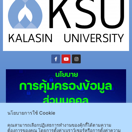
นโยบายการใช้ Cookie
(อ.นามน)13 หมู่ 14 ต.สงเปลือย อ.นามน จ.กาฬสินธุ์ 46230
โทรศัพท์ : 043-602-055 โทรสาร :
คุณสามารถเลือกปฏิเสธการทำงานของคุ้กกี้ได้ตามความ
043-602-044
ต้องการของคุณ โดยการตั้งค่าเบราว์เซอร์หรือการตั้งค่าความ