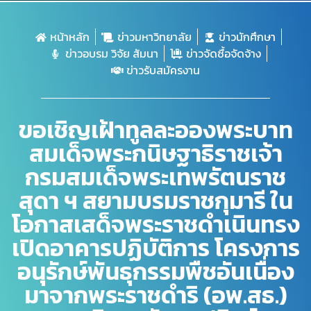
หน้าหลัก
ข่าวมหาวิทยาลัย
ข่าวนักศึกษา
ข่าวอบรม วิจัย สัมนา
ข่าวจัดซื้อจัดจ้าง
ข่าวรับสมัครงาน
ขอเชิญเฝ้าทูลละอองพระบาท
สมเด็จพระกนิษฐาธิราชเจ้า
กรมสมเด็จพระเทพรัตนราช
สุดา ฯ สยามบรมราชกุมารี ใน
โอกาสเสด็จพระราชดำเนินทรง
เปิดอาคารปฏิบัติการ โครงการ
อนุรักษ์พันธุกรรมพืชอันเนื่อง
มาจากพระราชดำริ (อพ.สธ.)