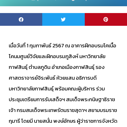
เมื่อวันที่ 1 กุมภาพันธ์ 2567 ณ อาคารฝึกอบรมโคเนื้อ
โคนมศูนย์วิจัยและฝึกอบรมภูสิงห์ มหาวิทยาลัย
กาฬสินธุ์ ตำบลภูดิน อำเภอเมืองกาฬสินธุ์ รอง
ศาสตราจารย์จิระพันธ์ ห้วยแสน อธิการบดี
มหาวิทยาลัยกาฬสินธุ์ พร้อมคณะผู้บริหาร ร่วม
ประชุมเตรียมการรับเสด็จฯ สมเด็จพระกนิษฐาธิราช
เจ้า กรมสมเด็จพระเทพรัตนราชสุดาฯ สยามบรมราช
กุมารี โดยมี นายสนั่น พงษ์อักษร ผู้ว่าราชการจังหวัด