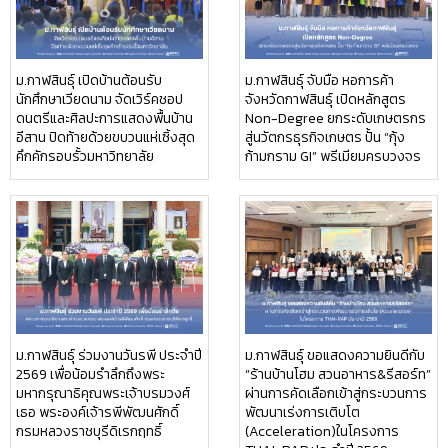
ม.กาฬสินธุ์ เปิดบ้านต้อนรับ
ม.กาฬสินธุ์ จับมือ หอการค้า
นักศึกษาเวียดนาม จัดเวิร์คชอป
จังหวัดกาฬสินธุ์ เปิดหลักสูตร
ดนตรีและศิลปะการแสดงพื้นบ้าน
Non-Degree ยกระดับเกษตรกร
อีสาน ปิดท้ายด้วยขบวนแห่เซิ้งสุด
สู่นวัตกรธุรกิจเกษตร ปั้น “กุ้ง
คึกคักรอบรั้วมหาวิทยาลัย
ก้ามกราม GI” พรีเมียมครบวงจร
ม.กาฬสินธุ์ ร่วมงานวันรพี ประจำปี
ม.กาฬสินธุ์ ขอแสดงความยินดีกับ
2569 เพื่อน้อมรำลึกถึงพระ
“ร้านบ้านโฮม สวนอาหาร&รีสอร์ท”
มหากรุณาธิคุณพระเจ้าบรมวงศ์
ผ่านการคัดเลือกเข้าสู่กระบวนการ
เธอ พระองค์เจ้ารพีพัฒนศักดิ์
พัฒนาเร่งการเติบโต
กรมหลวงราชบุรีดิเรกฤทธิ์
(Acceleration)ในโครงการ