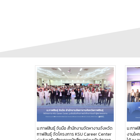
ม.กาฬสินธุ์ จับมือ สำนักงานจัดหางานจังหวัด
ม.กาฬสิ
กาฬสินธุ์ จัดโครงการ KSU Career Center
งานใหญ่