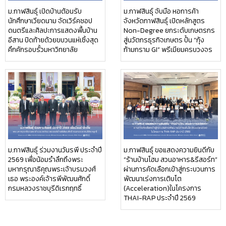
ม.กาฬสินธุ์ เปิดบ้านต้อนรับ
ม.กาฬสินธุ์ จับมือ หอการค้า
นักศึกษาเวียดนาม จัดเวิร์คชอป
จังหวัดกาฬสินธุ์ เปิดหลักสูตร
ดนตรีและศิลปะการแสดงพื้นบ้าน
Non-Degree ยกระดับเกษตรกร
อีสาน ปิดท้ายด้วยขบวนแห่เซิ้งสุด
สู่นวัตกรธุรกิจเกษตร ปั้น “กุ้ง
คึกคักรอบรั้วมหาวิทยาลัย
ก้ามกราม GI” พรีเมียมครบวงจร
ม.กาฬสินธุ์ ร่วมงานวันรพี ประจำปี
ม.กาฬสินธุ์ ขอแสดงความยินดีกับ
2569 เพื่อน้อมรำลึกถึงพระ
“ร้านบ้านโฮม สวนอาหาร&รีสอร์ท”
มหากรุณาธิคุณพระเจ้าบรมวงศ์
ผ่านการคัดเลือกเข้าสู่กระบวนการ
เธอ พระองค์เจ้ารพีพัฒนศักดิ์
พัฒนาเร่งการเติบโต
กรมหลวงราชบุรีดิเรกฤทธิ์
(Acceleration)ในโครงการ
THAI-RAP ประจำปี 2569