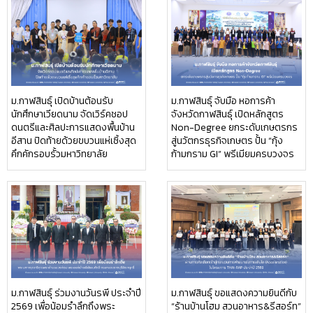
ม.กาฬสินธุ์ เปิดบ้านต้อนรับ
ม.กาฬสินธุ์ จับมือ หอการค้า
นักศึกษาเวียดนาม จัดเวิร์คชอป
จังหวัดกาฬสินธุ์ เปิดหลักสูตร
ดนตรีและศิลปะการแสดงพื้นบ้าน
Non-Degree ยกระดับเกษตรกร
อีสาน ปิดท้ายด้วยขบวนแห่เซิ้งสุด
สู่นวัตกรธุรกิจเกษตร ปั้น “กุ้ง
คึกคักรอบรั้วมหาวิทยาลัย
ก้ามกราม GI” พรีเมียมครบวงจร
ม.กาฬสินธุ์ ร่วมงานวันรพี ประจำปี
ม.กาฬสินธุ์ ขอแสดงความยินดีกับ
2569 เพื่อน้อมรำลึกถึงพระ
“ร้านบ้านโฮม สวนอาหาร&รีสอร์ท”