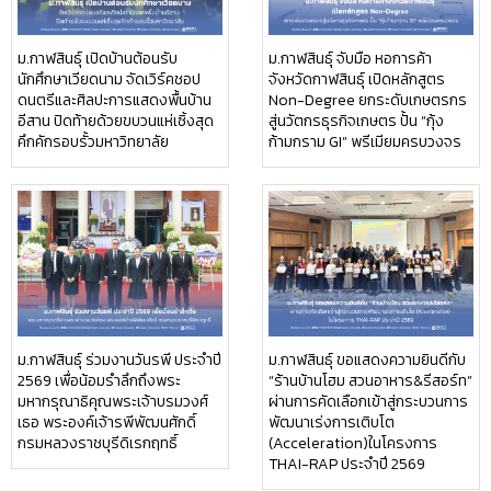
ม.กาฬสินธุ์ เปิดบ้านต้อนรับ
ม.กาฬสินธุ์ จับมือ หอการค้า
นักศึกษาเวียดนาม จัดเวิร์คชอป
จังหวัดกาฬสินธุ์ เปิดหลักสูตร
ดนตรีและศิลปะการแสดงพื้นบ้าน
Non-Degree ยกระดับเกษตรกร
อีสาน ปิดท้ายด้วยขบวนแห่เซิ้งสุด
สู่นวัตกรธุรกิจเกษตร ปั้น “กุ้ง
คึกคักรอบรั้วมหาวิทยาลัย
ก้ามกราม GI” พรีเมียมครบวงจร
ม.กาฬสินธุ์ ร่วมงานวันรพี ประจำปี
ม.กาฬสินธุ์ ขอแสดงความยินดีกับ
2569 เพื่อน้อมรำลึกถึงพระ
“ร้านบ้านโฮม สวนอาหาร&รีสอร์ท”
มหากรุณาธิคุณพระเจ้าบรมวงศ์
ผ่านการคัดเลือกเข้าสู่กระบวนการ
เธอ พระองค์เจ้ารพีพัฒนศักดิ์
พัฒนาเร่งการเติบโต
กรมหลวงราชบุรีดิเรกฤทธิ์
(Acceleration)ในโครงการ
THAI-RAP ประจำปี 2569