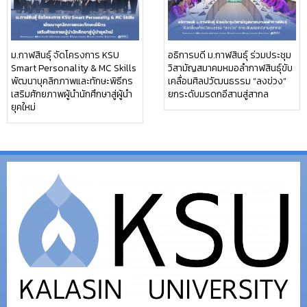
ม.กาฬสินธุ์ จัดโครงการ KSU
อธิการบดี ม.กาฬสินธุ์ ร่วมประชุม
Smart Personality & MC Skills
วิสามัญสมาคมหมอลำกาฬสินธุ์ขับ
พัฒนาบุคลิกภาพและทักษะพิธีกร
เคลื่อนศิลปวัฒนธรรม “ลงข่วง”
เสริมศักยภาพผู้นำนักศึกษาสู่ผู้นำ
ยกระดับมรดกอีสานสู่สากล
ยุคใหม่