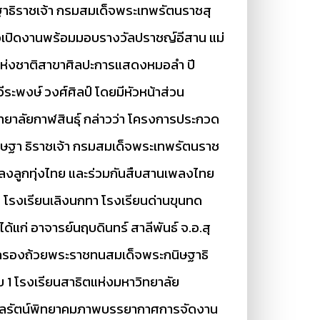
ฐาธิราชเจ้า กรมสมเด็จพระเทพรัตนราชสุ
่าวเปิดงานพร้อมมอบรางวัลปราชญ์อีสาน แม่
นแห่งชาติสาขาศิลปะการแสดงหมอลำ ปี
ะพงษ์ วงศ์ศิลป์ โดยมีหัวหน้าส่วน
ทยาลัยกาฬสินธุ์ กล่าวว่า โครงการประกวด
นิษฐา ธิราชเจ้า กรมสมเด็จพระเทพรัตนราช
พลงลูกทุ่งไทย และร่วมกันสืบสานเพลงไทย
คม โรงเรียนเลิงนกทา โรงเรียนด่านขุนทด
แก่ อาจารย์นฤบดินทร์ สาลีพันธ์ จ.อ.สุ
ลิศ ครองถ้วยพระราชทนสมเด็จพระกนิษฐาธิ
 1 โรงเรียนสาธิตแห่งมหาวิทยาลัย
อุบลรัตน์พิทยาคมภาพบรรยากาศการจัดงาน