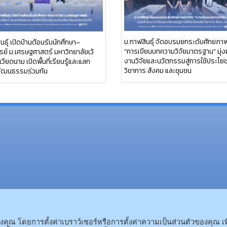
ม.กาฬสินธุ์ จัดอบรมยกระดับศักยภาพ
นธุ์ เปิดบ้านต้อนรับนักศึกษา–
“การเขียนบทความวิจัยมาตรฐาน” มุ่ง
ย์ ม.เศรษฐศาสตร์ มหาวิทยาลัยเว้
งานวิจัยและนวัตกรรมสู่การใช้ประโยช
วียดนาม เปิดพื้นที่เรียนรู้และแลก
วิชาการ สังคม และชุมชน
นวัฒนธรรมร่วมกัน
(อ.นามน)13 หมู่ 14 ต.สงเปลือ
(อ.เมือง)62/1 ถ.เกษตรสมบูรณ์ ต.กาฬสินธุ์ อ.เมือง 
ณ โดยการตั้งค่าเบราว์เซอร์หรือการตั้งค่าความเป็นส่วนตัวของคุณ เพ