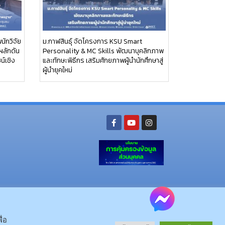
นักวิจัย
ม.กาฬสินธุ์ จัดโครงการ KSU Smart
ผลักดัน
Personality & MC Skills พัฒนาบุคลิกภาพ
น์เชิง
และทักษะพิธีกร เสริมศักยภาพผู้นำนักศึกษาสู่
ผู้นำยุคใหม่
ย อ.นามน จ.กาฬสินธุ์ 46230
โทรศัพท์ : 043-602-055 โทรสาร : 043-602-044
จ.กาฬสินธุ์ 46000
โทรศัพท์ 043-811128 08-64584360 โทรสาร 043-813070
ื่อ