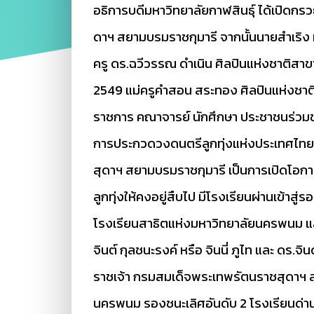
อธิการบดีมหาวิทยาลัยกาฬสินธุ์ ได้เปิดก
ดาฯ สยามบรมราชกุมารี จากนั้นนายสำเริง 
ครู ดร.ฉวีวรรณ ดำเนิน ศิลปินแห่งชาติส
2549 แม่ครูคำสอน สระทอง ศิลปินแห่งชาติ
ราชการ คณาจารย์ นักศึกษา ประชาชนร่วมชม
การประกวดวงดนตรีลูกทุ่งแห่งประเทศไทย (
สุดาฯ สยามบรมราชกุมารี เป็นการเปิดโอกา
ลูกทุ่งให้คงอยู่สืบไป มีโรงเรียนผ่านเข้า
โรงเรียนสาธิตแห่งมหาวิทยาลัยนครพนม และ
จินต์ กุลชนะรงค์ หรือ จินนี่ ภูไท และ ด
ราชเจ้า กรมสมเด็จพระเทพรัตนราชสุดาฯ สย
นครพนม รองชนะเลิศอันดับ 2 โรงเรียนด่