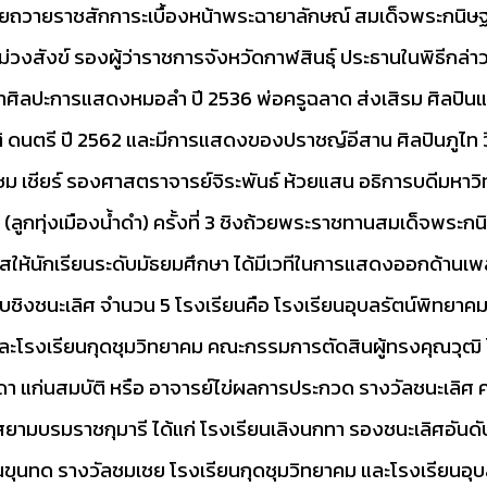
รวยถวายราชสักการะเบื้องหน้าพระฉายาลักษณ์ สมเด็จพระกนิษ
ม่วงสังข์ รองผู้ว่าราชการจังหวัดกาฬสินธุ์ ประธานในพิธีกล
าขาศิลปะการแสดงหมอลำ ปี 2536 พ่อครูฉลาด ส่งเสิรม ศิลปิ
 ดนตรี ปี 2562 และมีการแสดงของปราชญ์อีสาน ศิลปินภูไท วีร
 เชียร์ รองศาสตราจารย์จิระพันธ์ ห้วยแสน อธิการบดีมหาวิ
ลูกทุ่งเมืองน้ำดำ) ครั้งที่ 3 ชิงถ้วยพระราชทานสมเด็จพระก
สให้นักเรียนระดับมัธยมศึกษา ได้มีเวทีในการแสดงออกด้านเ
สู่รอบชิงชนะเลิศ จำนวน 5 โรงเรียนคือ โรงเรียนอุบลรัตน์พิทยา
โรงเรียนกุดชุมวิทยาคม คณะกรรมการตัดสินผู้ทรงคุณวุฒิ ได้
ร.จินดา แก่นสมบัติ หรือ อาจารย์ไข่ผลการประกวด รางวัลชนะเ
ามบรมราชกุมารี ได้แก่ โรงเรียนเลิงนกทา รองชนะเลิศอันดับ
านขุนทด รางวัลชมเชย โรงเรียนกุดชุมวิทยาคม และโรงเรียน