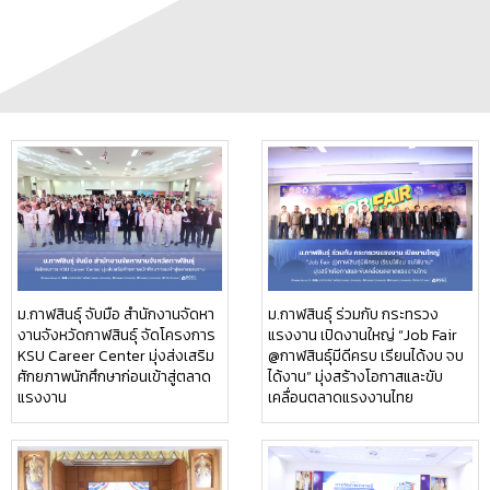
ม.กาฬสินธุ์ จับมือ สำนักงานจัดหา
ม.กาฬสินธุ์ ร่วมกับ กระทรวง
งานจังหวัดกาฬสินธุ์ จัดโครงการ
แรงงาน เปิดงานใหญ่ “Job Fair
KSU Career Center มุ่งส่งเสริม
@กาฬสินธุ์มีดีครบ เรียนได้งบ จบ
ศักยภาพนักศึกษาก่อนเข้าสู่ตลาด
ได้งาน” มุ่งสร้างโอกาสและขับ
แรงงาน
เคลื่อนตลาดแรงงานไทย