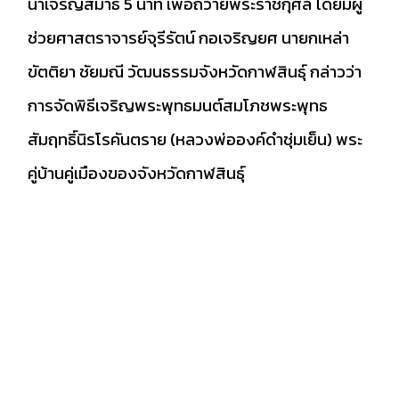
นำเจริญสมาธิ 5 นาที เพื่อถวายพระราชกุศล โดยมีผู้
ช่วยศาสตราจารย์จุรีรัตน์ กอเจริญยศ นายกเหล่า
ขัตติยา ชัยมณี วัฒนธรรมจังหวัดกาฬสินธุ์ กล่าวว่า
การจัดพิธีเจริญพระพุทธมนต์สมโภชพระพุทธ
สัมฤทธิ์นิรโรคันตราย (หลวงพ่อองค์ดำชุ่มเย็น) พระ
คู่บ้านคู่เมืองของจังหวัดกาฬสินธุ์