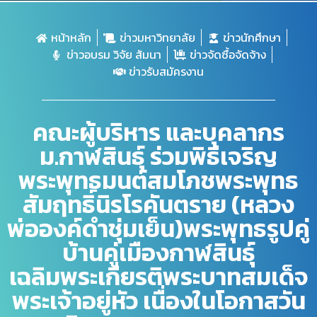
หน้าหลัก
ข่าวมหาวิทยาลัย
ข่าวนักศึกษา
ข่าวอบรม วิจัย สัมนา
ข่าวจัดซื้อจัดจ้าง
ข่าวรับสมัครงาน
คณะผู้บริหาร​ และบุคลากร​
ม.กาฬสินธุ์​ ร่วมพิธีเจริญ
พระพุทธมนต์สมโภชพระพุทธ
สัมฤทธิ์นิรโรคันตราย (หลวง
พ่อองค์ดำชุ่มเย็น)พระพุทธรูปคู่
บ้านคู่เมืองกาฬสินธุ์
เฉลิมพระเกียรติพระบาทสมเด็จ
พระเจ้าอยู่หัว เนื่องในโอกาสวัน