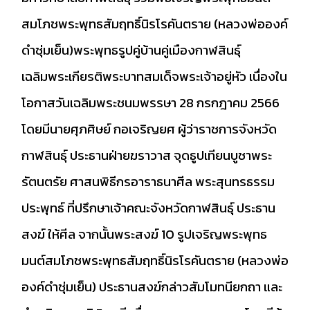
สมโภชพระพุทธสัมฤทธิ์นิรโรคันตราย (หลวงพ่อองค์
ดำชุ่มเย็น)พระพุทธรูปคู่บ้านคู่เมืองกาฬสินธุ์
เฉลิมพระเกียรติพระบาทสมเด็จพระเจ้าอยู่หัว เนื่องใน
โอกาสวันเฉลิมพระชนมพรรษา 28 กรกฎาคม 2566​
โดยมีนายศุภศิษย์ กอเจริญยศ ผู้ว่าราชการจังหวัด
กาฬสินธุ์ ประธานฝ่ายฆราวาส จุดธูปเทียนบูชาพระ
รัตนตรัย ศาสนพิธีกรอาราธนาศีล พระสุนทรธรรม
ประพุทธ์ ที่ปรึกษาเจ้าคณะจังหวัดกาฬสินธุ์ ประธาน
สงฆ์ ให้ศีล จากนั้นพระสงฆ์ 10 รูปเจริญพระพุทธ
มนต์สมโภชพระพุทธสัมฤทธิ์นิรโรคันตราย (หลวงพ่อ
องค์ดำชุ่มเย็น) ประธานสงฆ์กล่าวสัมโมทนียกถา และ