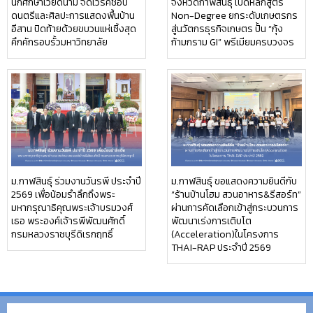
นักศึกษาเวียดนาม จัดเวิร์คชอป
จังหวัดกาฬสินธุ์ เปิดหลักสูตร
ดนตรีและศิลปะการแสดงพื้นบ้าน
Non-Degree ยกระดับเกษตรกร
อีสาน ปิดท้ายด้วยขบวนแห่เซิ้งสุด
สู่นวัตกรธุรกิจเกษตร ปั้น “กุ้ง
คึกคักรอบรั้วมหาวิทยาลัย
ก้ามกราม GI” พรีเมียมครบวงจร
ม.กาฬสินธุ์ ร่วมงานวันรพี ประจำปี
ม.กาฬสินธุ์ ขอแสดงความยินดีกับ
2569 เพื่อน้อมรำลึกถึงพระ
“ร้านบ้านโฮม สวนอาหาร&รีสอร์ท”
มหากรุณาธิคุณพระเจ้าบรมวงศ์
ผ่านการคัดเลือกเข้าสู่กระบวนการ
เธอ พระองค์เจ้ารพีพัฒนศักดิ์
พัฒนาเร่งการเติบโต
กรมหลวงราชบุรีดิเรกฤทธิ์
(Acceleration)ในโครงการ
THAI-RAP ประจำปี 2569