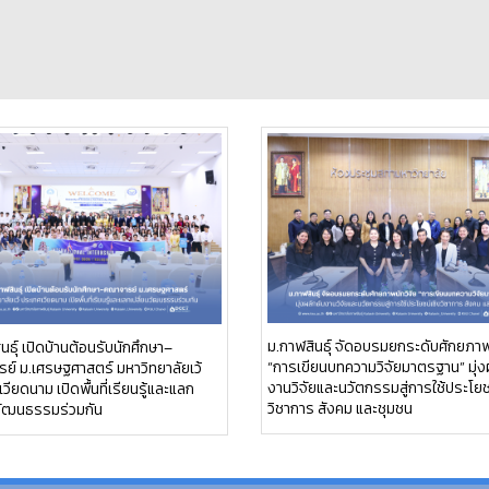
ม.กาฬสินธุ์ จัดอบรมยกระดับศักยภาพ
นธุ์ เปิดบ้านต้อนรับนักศึกษา–
“การเขียนบทความวิจัยมาตรฐาน” มุ่ง
ย์ ม.เศรษฐศาสตร์ มหาวิทยาลัยเว้
งานวิจัยและนวัตกรรมสู่การใช้ประโยช
วียดนาม เปิดพื้นที่เรียนรู้และแลก
วิชาการ สังคม และชุมชน
นวัฒนธรรมร่วมกัน