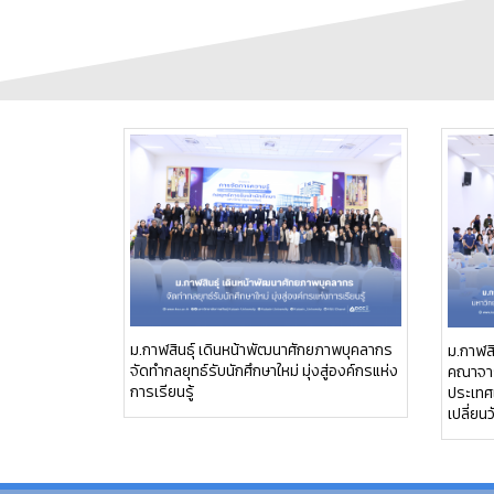
ม.กาฬสินธุ์ เดินหน้าพัฒนาศักยภาพบุคลากร
ม.กาฬสิ
จัดทำกลยุทธ์รับนักศึกษาใหม่ มุ่งสู่องค์กรแห่ง
คณาจาร
การเรียนรู้
ประเทศเ
เปลี่ย