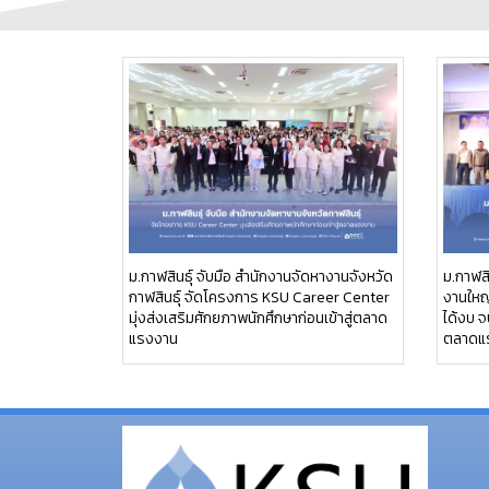
ม.กาฬสินธุ์ จับมือ สำนักงานจัดหางานจังหวัด
ม.กาฬสิ
กาฬสินธุ์ จัดโครงการ KSU Career Center
งานใหญ่
มุ่งส่งเสริมศักยภาพนักศึกษาก่อนเข้าสู่ตลาด
ได้งบ จ
แรงงาน
ตลาดแ