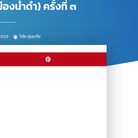
งน้ำดำ) ครั้งที่ ๓
2023
วินัย ชุ่มอภัย