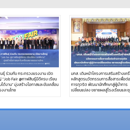
นธุ์ ร่วมกับ กระทรวงแรงงาน เปิด
มกส. เดินหน้าโครงการเสริมสร้างเครื
 “Job Fair @กาฬสินธุ์มีดีครบ เรียน
หลักสูตรนวัตกรรมการสื่อสารเพื่อต่
บได้งาน” มุ่งสร้างโอกาสและขับเคลื่อน
การทุจริต พัฒนานักศึกษาสู่ผู้นำการ
รงงานไทย
เปลี่ยนแปลง ขยายผลสู่โรงเรียนและช